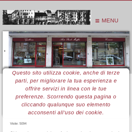
MENU
Questo sito utilizza cookie, anche di terze
parti, per migliorare la tua esperienza e
Sei qui:
Home
La corniceria
Le cornici
Cornici pronte
offrire servizi in linea con le tue
preferenze. Scorrendo questa pagina o
CORNICI PRONTE
cliccando qualunque suo elemento
acconsenti all’uso dei cookie.
Visite: 5094