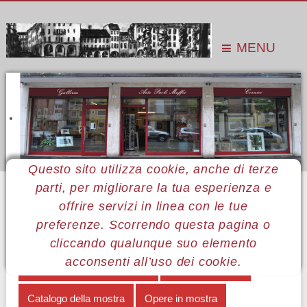
MENU
Questo sito utilizza cookie, anche di terze
parti, per migliorare la tua esperienza e
Sei qui:
Home
Le mostre
Mostre 2016
Paolo Alfonsi
Opere in mostra
offrire servizi in linea con le tue
preferenze. Scorrendo questa pagina o
MENÙ PAOLO ALFONSI
cliccando qualunque suo elemento
acconsenti all’uso dei cookie.
Delle Anguane e altre storie
Note biografiche
Catalogo della mostra
Opere in mostra