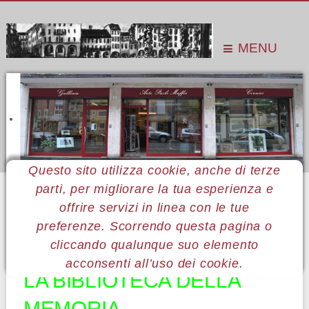
MENU
Questo sito utilizza cookie, anche di terze
parti, per migliorare la tua esperienza e
Sei qui:
Home
Le mostre
Mostre 2012
Emilio Anselmi
offrire servizi in linea con le tue
preferenze. Scorrendo questa pagina o
22 Emilio Anselmi
cliccando qualunque suo elemento
acconsenti all’uso dei cookie.
LA BIBLIOTECA DELLA
MEMORIA