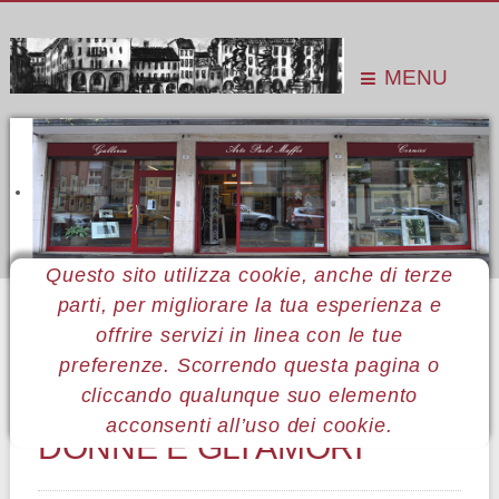
MENU
Questo sito utilizza cookie, anche di terze
parti, per migliorare la tua esperienza e
Sei qui:
Home
Pubblicazioni
Monografie
Tono Zancanaro: le donne e gli amori
offrire servizi in linea con le tue
preferenze. Scorrendo questa pagina o
TONO ZANCANARO: LE
cliccando qualunque suo elemento
acconsenti all’uso dei cookie.
DONNE E GLI AMORI