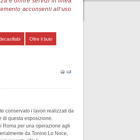
a e offrire servizi in linea
lemento acconsenti all’uso
decasillabi
Oltre il buio
 conservato i lavori realizzati da
e di questa esposizione.
o di Roma per una operazione agli
materialmente da Tonino Lo Noce,