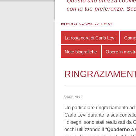
Questo sito utilizza cookie
con le tue preferenze. Sc
Sei qui:
Home
Le mostre
Most
MENÙ CARLO LEVI
La rosa nera di Carlo Levi
Come 
Note biografiche
Opere in mostr
RINGRAZIAMENT
Visite: 7008
Un particolare ringraziamento ad 
Carlo Levi durante la sua conval
I disegni sono stati realizzati da
occhi utilizzando il “
Quaderno a 