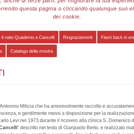
, anche di terze parti, per migliorare la tua esperienz
orrendo questa pagina o cliccando qualunque suo e
re 2013
Carlo Levi
Ringraziamenti
dei cookie.
è nato Quaderno a Cancelli
Ringraziamenti
Flash back in en
a
Catalogo della mostra
I
Antonino Milicia che ha amorevolmente raccolto e accuratamente
escenza, e gentilmente messi a disposizione per la realizzazion
 Carlo Levi nel 1973 durante il ricovero alla clinica S. Domenic
Cancelli
” descritto nel testo di Gianpaolo Berto, e realizzato 