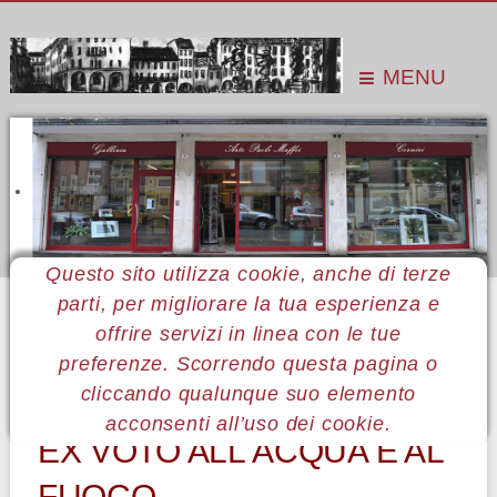
MENU
Questo sito utilizza cookie, anche di terze
parti, per migliorare la tua esperienza e
Sei qui:
Home
Le mostre
Mostre 2011
Cesare Serafino
offrire servizi in linea con le tue
preferenze. Scorrendo questa pagina o
18 Cesare Serafino
cliccando qualunque suo elemento
acconsenti all’uso dei cookie.
EX VOTO ALL'ACQUA E AL
FUOCO