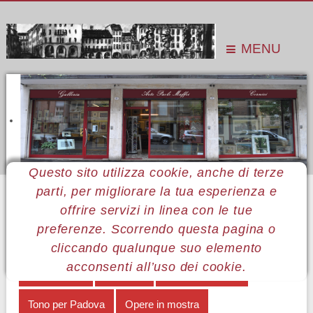
MENU
Questo sito utilizza cookie, anche di terze
parti, per migliorare la tua esperienza e
Sei qui:
Home
Le mostre
Mostre 2006
Tono Zancanaro
Tono per Padova
Il Museo Civico
offrire servizi in linea con le tue
preferenze. Scorrendo questa pagina o
MENÙ TONO ZANCANARO
cliccando qualunque suo elemento
acconsenti all’uso dei cookie.
Introduzione
Per Tono
Note biografiche
Tono per Padova
Opere in mostra