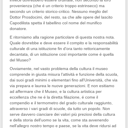
invece do­vrebbero essere ordinate, non secondo la loro
provenienza (che é un criterio troppo estrinseco) ma
secondo un cri­terio storico-critico. Nessuno meglio del
Dottor Prosdocimi, del resto, sa che alle opere del lascito
Capodilista spetta il tabellino col nome del munifi­co
donatore.
E ritorniamo alla ragione particolare di questa nostra nota.
Quale dovreb­be e deve essere il compito e la respon­sabilità
culturale di una istituzione fin d'ora tanto rettoricamente
decantata, di un istituzione così importante come é quella
del Museo?
Ovviamente, nel vasto problema della cultura il museo
comprende in giusta misura l'attività e funzione della scuola,
dai suoi gradi minimi o elemen­tari fino all'Università, che via
via pre­para e laurea le nuove generazioni. E non esitiamo
ad affermare che il Mu­seo, e la cultura artistica per
eccellenza che ne é la diretta filiazione, é come il
compendio e il termometro del grado culturale raggiunto,
attraverso i vari gradi di scuole, da tutto un popolo. Non
serve davvero cianciare dei valori più preziosi della cultura
e della storia dell'uomo se la vita, come sta avvenen­do
nell'allegro nostro tempo e paese, se la vita deve ridursi ad