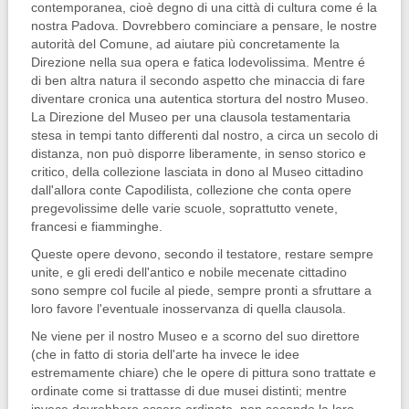
contemporanea, cioè de­gno di una città di cultura come é la
nostra Padova. Dovrebbero cominciare a pensare, le nostre
autorità del Co­mune, ad aiutare più concretamente la
Direzione nella sua opera e fatica lode­volissima. Mentre é
di ben altra natura il secondo aspetto che minaccia di fare
diventare cronica una autentica stortu­ra del nostro Museo.
La Direzione del Museo per una clausola testamentaria
stesa in tempi tanto differenti dal no­stro, a circa un secolo di
distanza, non può disporre liberamente, in senso sto­rico e
critico, della collezione lasciata in dono al Museo cittadino
dall'allora conte Capodilista, collezione che conta opere
pregevolissime delle varie scuole, soprattutto venete,
francesi e fiammin­ghe.
Queste opere devono, secondo il testatore, restare sempre
unite, e gli eredi dell'antico e nobile mecenate cittadino
sono sempre col fucile al piede, sempre pronti a sfruttare a
loro favore l'even­tuale inosservanza di quella clausola.
Ne viene per il nostro Museo e a scorno del suo direttore
(che in fatto di storia dell'arte ha invece le idee
estremamen­te chiare) che le opere di pittura sono trattate e
ordinate come si trattasse di due musei distinti; mentre