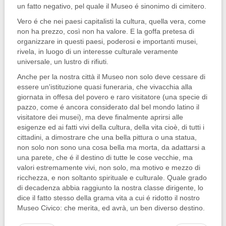
un fatto nega­tivo, pel quale il Museo é sinonimo di cimitero.
Vero é che nei paesi capitalisti la cultura, quella vera, come
non ha prez­zo, così non ha valore. E la goffa pre­tesa di
organizzare in questi paesi, po­derosi e importanti musei,
rivela, in luogo di un interesse culturale veramente
universale, un lustro di rifiuti.
Anche per la nostra città il Museo non solo deve cessare di
essere un'isti­tuzione quasi funeraria, che vivacchia alla
giornata in offesa del povero e ra­ro visitatore (una specie di
pazzo, co­me é ancora considerato dal bel mondo latino il
visitatore dei musei), ma deve finalmente aprirsi alle
esigenze ed ai fatti vivi della cultura, della vita cioè, di tutti i
cittadini, a dimostrare che una bella pittura o una statua,
non solo non sono una cosa bella ma morta, da adattarsi a
una parete, che é il destino di tutte le cose vecchie, ma
valori estre­mamente vivi, non solo, ma motivo e mezzo di
ricchezza, e non soltanto spi­rituale e culturale. Quale grado
di decadenza abbia raggiunto la nostra clas­se dirigente, lo
dice il fatto stesso della grama vita a cui é ridotto il nostro
Mu­seo Civico: che merita, ed avrà, un ben diverso destino.