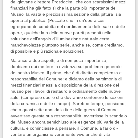
del giovane direttore Prosdocimi, che con scarsissimi mezzi
finanziari ha già fatto sì che la parte più importante del
Museo la vasta e preziosissima sezio­ne della pittura sia
aperta al pubblico. (Peccato che in un'opera così
egregiamente condotta nel riordinamento delle sale e delle
opere, qualche lato delle nuove pareti presenti nella
soluzione dell'angolo d'illuminazione naturale certe
manchevolezze piuttosto serie, anche se, come crediamo,
di possibile e più razionale soluzione).
Ma ancora due aspetti, e di non po­ca importanza,
dobbiamo qui mettere in evidenza sul problema generale
del nostro Museo. Il primo, che é di diret­ta competenza e
responsabilità del Co­mune: e diciamo della parsimonia di
mezzi finanziari messi a disposizione della direzione del
museo per i lavori di restauro e ordinamento delle nuove
sale, (comprese quelle che dovranno contenere le sezioni
della ceramica e delle stampe). Sarebbe tempo, pensiamo,
che a quasi sette anni dalla fine della guerra il Comune
avvertisse questa sua responsabilità, avvertisse lo scandalo
del Museo ancora semichiuso alle esi­genze più varie della
cultura, e comin­ciasse a pensare, il Comune, a farlo di­
ventare un organismo veramente vivo anche di vita