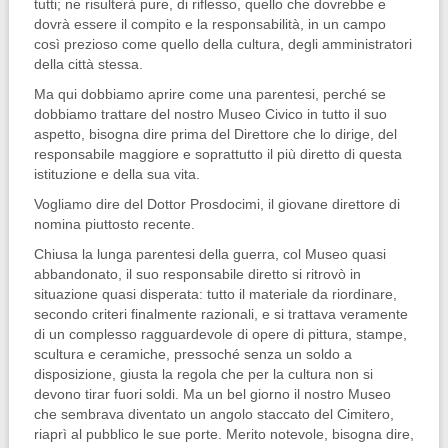
tutti; ne risulterà pure, di riflesso, quello che dovrebbe e
dovrà essere il compito e la responsabilità, in un cam­po
così prezioso come quello della cul­tura, degli amministratori
della città stessa.
Ma qui dobbiamo aprire come una parentesi, perché se
dobbiamo trattare del nostro Museo Civico in tutto il suo
aspetto, bisogna dire prima del Diret­tore che lo dirige, del
responsabile maggiore e soprattutto il più diretto di questa
istituzione e della sua vita.
Vogliamo dire del Dottor Prosdoci­mi, il giovane direttore di
nomina piut­tosto recente.
Chiusa la lunga parentesi della guerra, col Museo quasi
abbandonato, il suo responsabile diretto si ritrovò in
situazione quasi disperata: tutto il ma­teriale da riordinare,
secondo criteri fi­nalmente razionali, e si trattava veramente
di un complesso ragguardevole di opere di pittura, stampe,
scultura e ceramiche, pressoché senza un soldo a
disposizione, giusta la regola che per la cultura non si
devono tirar fuori soldi. Ma un bel giorno il nostro Museo
che sembrava diventato un angolo staccato del Cimitero,
riaprì al pubblico le sue porte. Merito notevole, bisogna dire,