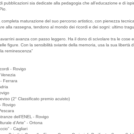
 pubblicazioni sia dedicate alla pedagogia che all’educazione e di ispi
Pio.
la completa maturazione del suo percorso artistico, con pienezza tecnic
are alla rassegna, tendono al mondo dei ricordi e dei sogni: ultimo trag
avarrini avanza con passo leggero. Ha il dono di scivolare tra le cose e 
elle figure. Con la sensibilità sviante della memoria, usa la sua libertà di
della reminescenza”
ordi - Rovigo
- Venezia
 - Ferrara
Adria
ovigo
eviso (2° Classificato premio acuisto)
 - Rovigo
 Pescara
stranze dell’ENEL - Rovigo
turale d’Arte” - Ortona
ccio” - Cagliari