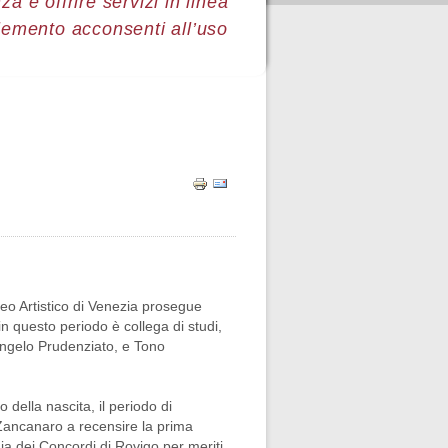
a e offrire servizi in linea
lemento acconsenti all’uso
eo Artistico di Venezia prosegue
 in questo periodo è collega di studi,
 Angelo Prudenziato, e Tono
 della nascita, il periodo di
Zancanaro a recensire la prima
ia dei Concordi di Rovigo per meriti