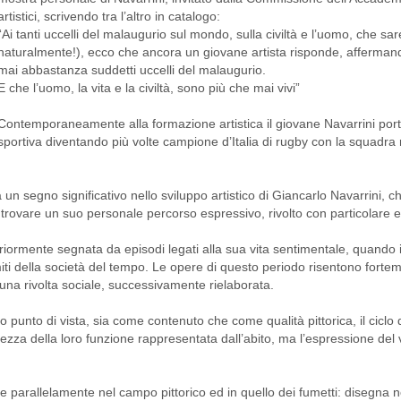
artistici, scrivendo tra l’altro in catalogo:
“Ai tanti uccelli del malaugurio sul mondo, sulla civiltà e l’uomo, che sare
naturalmente!), ecco che ancora un giovane artista risponde, affermando
mai abbastanza suddetti uccelli del malaugurio.
E che l’uomo, la vita e la civiltà, sono più che mai vivi”
Contemporaneamente alla formazione artistica il giovane Navarrini por
sportiva diventando più volte campione d’Italia di rugby con la squadra 
n segno significativo nello sviluppo artistico di Giancarlo Navarrini, c
ovare un suo personale percorso espressivo, rivolto con particolare eff
eriormente segnata da episodi legati alla sua vita sentimentale, quando in 
ti della società del tempo. Le opere di questo periodo risentono forte
 una rivolta sociale, successivamente rielaborata.
o punto di vista, sia come contenuto che come qualità pittorica, il cicl
ienezza della loro funzione rappresentata dall’abito, ma l’espressione del 
gue parallelamente nel campo pittorico ed in quello dei fumetti: disegna n