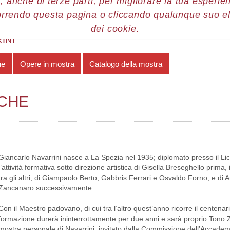
, anche di terze parti, per migliorare la tua esperienz
orrendo questa pagina o cliccando qualunque suo e
re 2007
Giancarlo Navarrini
Note biografiche
dei cookie.
INI
he
Opere in mostra
Catalogo della mostra
ICHE
Giancarlo Navarrini nasce a La Spezia nel 1935; diplomato presso il Lic
l’attività formativa sotto direzione artistica di Gisella Breseghello prima,
tra gli altri, di Giampaolo Berto, Gabbris Ferrari e Osvaldo Forno, e di
Zancanaro successivamente.
Con il Maestro padovano, di cui tra l’altro quest’anno ricorre il centenario
formazione durerà ininterrottamente per due anni e sarà proprio Tono 
mostra personale di Navarrini, invitato dalla Commissione dell’Accadem