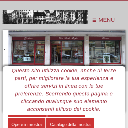
MENU
Questo sito utilizza cookie, anche di terze
parti, per migliorare la tua esperienza e
Sei qui:
Home
Le mostre
Mostre 2007
Giancarlo Navarrini
Opere in mostra
offrire servizi in linea con le tue
preferenze. Scorrendo questa pagina o
MENÙ GIANCARLO NAVARRINI
cliccando qualunque suo elemento
acconsenti all’uso dei cookie.
Percorsi d'artista
Note biografiche
Opere in mostra
Catalogo della mostra