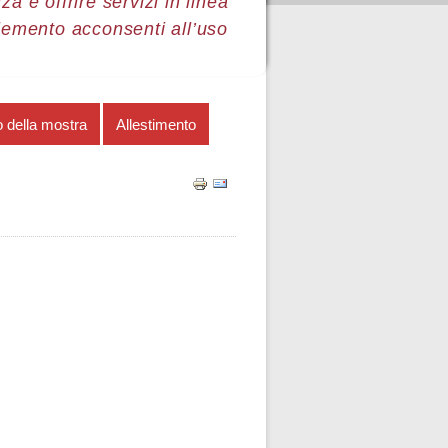
a e offrire servizi in linea
lemento acconsenti all’uso
 della mostra
Allestimento