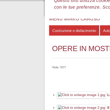
Questo sito utilizza cookie
con le tue preferenze. Sc
Sei qui:
Home
Le mostre
Most
MENÙ MIRKO CARUSO
Costruzione e disfacimento
Aut
OPERE IN MOS
Visite: 7677
L
I