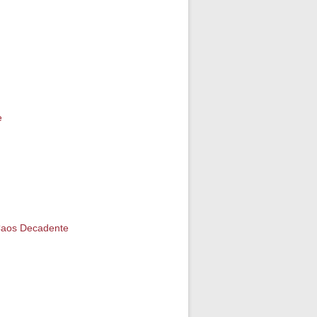
e
Caos Decadente