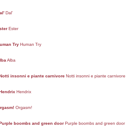
al'
Dal'
ster
Ester
uman Try
Human Try
lba
Alba
Notti insonni e piante carnivore
Notti insonni e piante carnivore
Hendrix
Hendrix
rgasm!
Orgasm!
Purple boombs and green door
Purple boombs and green door