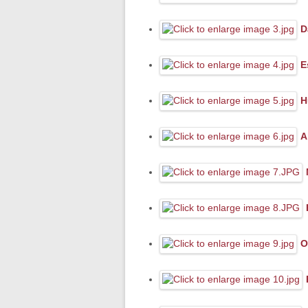
D
E
H
A
O