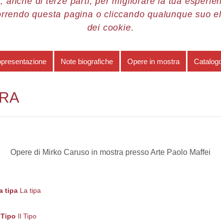
, anche di terze parti, per migliorare la tua esperienz
orrendo questa pagina o cliccando qualunque suo e
re 2015
Mirko Caruso
Opere in mostra
dei cookie.
opresentazione
Note biografiche
Opere in mostra
Catalogo
TRA
Opere di Mirko Caruso in mostra presso Arte Paolo Maffei
a tipa
La tipa
l Tipo
Il Tipo