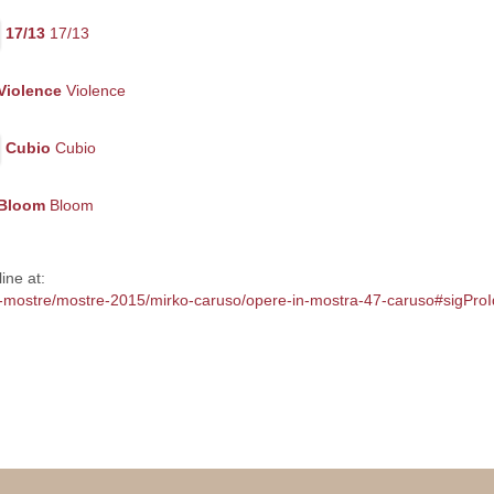
17/13
17/13
Violence
Violence
Cubio
Cubio
Bloom
Bloom
ine at:
p/le-mostre/mostre-2015/mirko-caruso/opere-in-mostra-47-caruso#sigPr