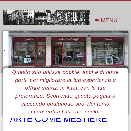
MENU
Questo sito utilizza cookie, anche di terze
parti, per migliorare la tua esperienza e
Sei qui:
Home
Le mostre
Mostre 2018
Giorgio Casarin
offrire servizi in linea con le tue
preferenze. Scorrendo questa pagina o
77 Giorgio Casarin
cliccando qualunque suo elemento
acconsenti all’uso dei cookie.
ARTE COME MESTIERE