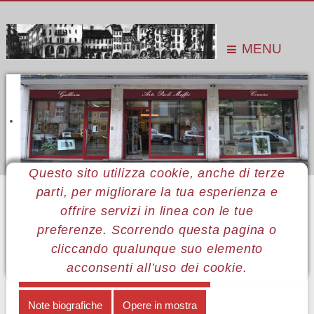
MENU
Questo sito utilizza cookie, anche di terze
parti, per migliorare la tua esperienza e
Sei qui:
Home
Le mostre
Mostre 2014
Giusella Brenno
Allestimento
offrire servizi in linea con le tue
preferenze. Scorrendo questa pagina o
MENÙ GIUSELLA BRENNO
cliccando qualunque suo elemento
acconsenti all’uso dei cookie.
Il percorso artistico di Giusella Brenno
Note biografiche
Opere in mostra