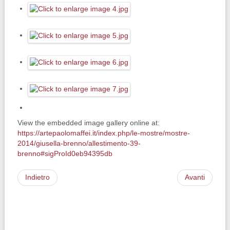
View the embedded image gallery online at:
https://artepaolomaffei.it/index.php/le-mostre/mostre-
2014/giusella-brenno/allestimento-39-
brenno#sigProId0eb94395db
Indietro
Avanti