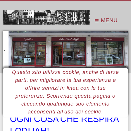
MENU
Questo sito utilizza cookie, anche di terze
parti, per migliorare la tua esperienza e
Sei qui:
Home
Le mostre
Mostre 2015
Rosalia Costanza
offrire servizi in linea con le tue
preferenze. Scorrendo questa pagina o
48 Rosalia Costanza
cliccando qualunque suo elemento
acconsenti all’uso dei cookie.
OGNI COSA CHE RESPIRA
LODI IAH!