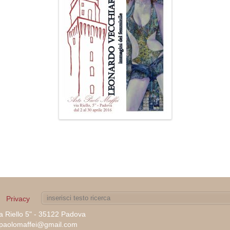
Privacy
ia Riello 5" - 35122 Padova
tepaolomaffei@gmail.com