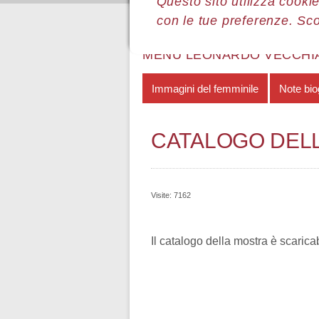
Questo sito utilizza cookie
con le tue preferenze. Sc
Sei qui:
Home
Le mostre
Most
MENÙ LEONARDO VECCHI
Immagini del femminile
Note bio
CATALOGO DEL
Visite: 7162
Il catalogo della mostra è scarica