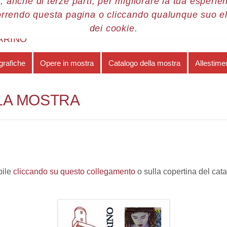
, anche di terze parti, per migliorare la tua esperienz
orrendo questa pagina o cliccando qualunque suo e
re 2016
Leonardo Vecchiarino
Catalogo della mostra
dei cookie.
ARINO
grafiche
Opere in mostra
Catalogo della mostra
Allestime
LA MOSTRA
bile
cliccando su questo collegamento
o sulla copertina del cat