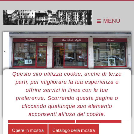
MENU
Questo sito utilizza cookie, anche di terze
parti, per migliorare la tua esperienza e
Sei qui:
Home
Le mostre
Mostre 2016
Elena Galimberti
Opere in mostra
offrire servizi in linea con le tue
preferenze. Scorrendo questa pagina o
MENÙ ELENA GALIMBERTI
cliccando qualunque suo elemento
acconsenti all’uso dei cookie.
Pesci con ascendente Vergine
Nota autobiografica
Opere in mostra
Catalogo della mostra