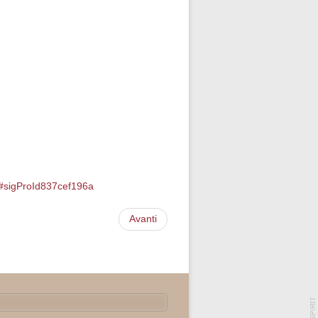
to#sigProId837cef196a
Avanti