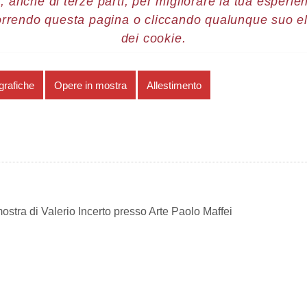
, anche di terze parti, per migliorare la tua esperienz
orrendo questa pagina o cliccando qualunque suo e
re 2017
Valerio Incerto
Allestimento
dei cookie.
grafiche
Opere in mostra
Allestimento
ostra di Valerio Incerto presso Arte Paolo Maffei