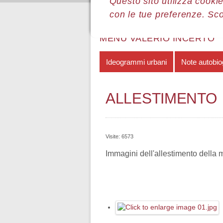
Questo sito utilizza cookie
con le tue preferenze. Sc
Sei qui:
Home
Le mostre
Most
MENÙ VALERIO INCERTO
Ideogrammi urbani
Note autobio
ALLESTIMENTO
Visite: 6573
Immagini dell'allestimento della m