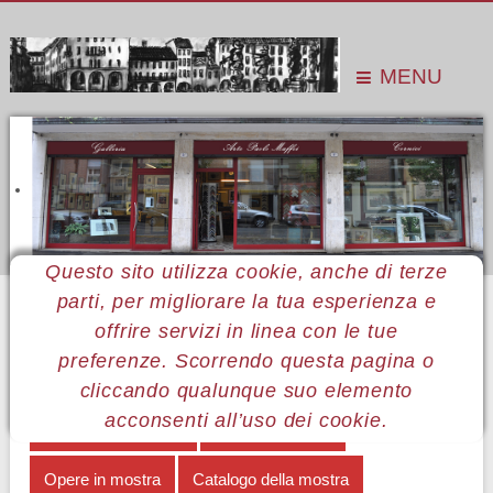
MENU
Questo sito utilizza cookie, anche di terze
parti, per migliorare la tua esperienza e
Sei qui:
Home
Le mostre
Mostre 2014
Anna Paola Gorozpe
Note biografiche
offrire servizi in linea con le tue
preferenze. Scorrendo questa pagina o
MENÙ ANNA PAOLA GOROZPE
cliccando qualunque suo elemento
acconsenti all’uso dei cookie.
La vita è una favola
Note biografiche
Opere in mostra
Catalogo della mostra