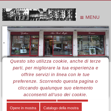
MENU
Questo sito utilizza cookie, anche di terze
parti, per migliorare la tua esperienza e
Sei qui:
Home
Le mostre
Mostre 2018
Assemblage & Decoupage
Note biografiche
offrire servizi in linea con le tue
preferenze. Scorrendo questa pagina o
MENÙ BERTO - MAFFEI - NATELLA
cliccando qualunque suo elemento
acconsenti all’uso dei cookie.
Assemblage & Decoupage
Nota biografica
Opere in mostra
Catalogo della mostra