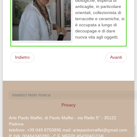
biologiche, esperta di
anticaglie, in particolare
orientali, collezionista di
terracotte e ceramiche, si
è occupata a lungo di
decoupage e di dare
nuova vita agli oggetti.
Indietro
Avanti
Privacy
Arte Paolo Maffei, di Paolo Maffei - via Riello 5" - 35122
Padova
telefono: +39 049 8750896 mail: artepaolomaffei@gmail.com
P. IVA: 00464340280 - C.F. MFFPLA54S04G224L