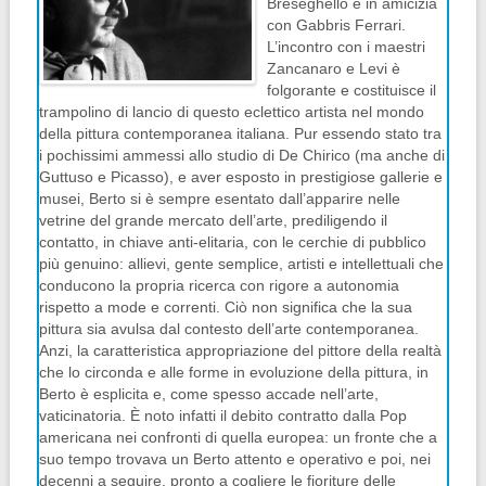
Breseghello e in amicizia
con Gabbris Ferrari.
L’incontro con i maestri
Zancanaro e Levi è
folgorante e costituisce il
trampolino di lancio di questo eclettico artista nel mondo
della pittura contemporanea italiana. Pur essendo stato tra
i pochissimi ammessi allo studio di De Chirico (ma anche di
Guttuso e Picasso), e aver esposto in prestigiose gallerie e
musei, Berto si è sempre esentato dall’apparire nelle
vetrine del grande mercato dell’arte, prediligendo il
contatto, in chiave anti-elitaria, con le cerchie di pubblico
più genuino: allievi, gente semplice, artisti e intellettuali che
conducono la propria ricerca con rigore a autonomia
rispetto a mode e correnti. Ciò non significa che la sua
pittura sia avulsa dal contesto dell’arte contemporanea.
Anzi, la caratteristica appropriazione del pittore della realtà
che lo circonda e alle forme in evoluzione della pittura, in
Berto è esplicita e, come spesso accade nell’arte,
vaticinatoria. È noto infatti il debito contratto dalla Pop
americana nei confronti di quella europea: un fronte che a
suo tempo trovava un Berto attento e operativo e poi, nei
decenni a seguire, pronto a cogliere le fioriture delle