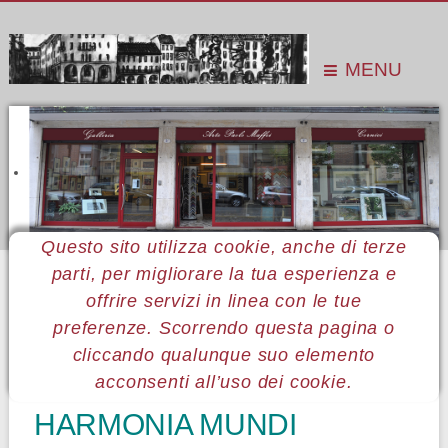
MENU
Questo sito utilizza cookie, anche di terze
parti, per migliorare la tua esperienza e
Sei qui:
Home
Le mostre
Mostre 2014
Leonardo Beccegato
offrire servizi in linea con le tue
preferenze. Scorrendo questa pagina o
cliccando qualunque suo elemento
40 Leonardo Beccegato
acconsenti all’uso dei cookie.
HARMONIA MUNDI