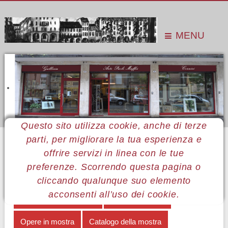
MENU
Questo sito utilizza cookie, anche di terze
parti, per migliorare la tua esperienza e
Sei qui:
Home
Le mostre
Mostre 2009
Tono faber
L'arte applicata di Tono
offrire servizi in linea con le tue
preferenze. Scorrendo questa pagina o
MENÙ TONO FABER
cliccando qualunque suo elemento
acconsenti all’uso dei cookie.
L'arte applicata di Tono
Note biografiche
Opere in mostra
Catalogo della mostra