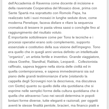
dell’Accademia di Ravenna come docente di incisione e
della ravennate Cooperativa del Mosaico dove, prima con
Sante Spartà ma soprattutto con Romolo Papa, ha
realizzato tutti i suoi mosaici in lunghe sedute dove, come
moderna Penelope, faceva disfare e rifare la sequenza
cromatica di tessere in pasta vitrea sassi o conchglie fino al
raggiungimento del risultato voluto.
È importante sottolineare come per Tono le tecniche e i
processi operativi erano solo complemento, supporto
essenziale e costitutivo della sua visione dell’impegno. Tono
era quello che in quegli anni veniva definito un intellettuale
“organico”, un artista fertile e inventivo. Grande viaggiatore,
citava Goethe, Standhal, Rablais, Leopardi... Collezionista
raffinato, sapeva leggere nella storia delle civiltà ed in
quella contemporanea, e sapeva immedesimarsi sia sul
piano delle grandi testimonianze d’arte (visitando la
cappella degli Scrovegni non la descriveva, ma discuteva
con Giotto) quanto su quello della vita quotidiana che si
esprime nelle semplici forme della cultura quotidiana che è
quella che attraverso l’uso nei secoli determina in popoli
lontani forme diverse, tutte eleganti e razionali, per oggetti
aventi le stesse finalità pentole, bracieri, ma financo piatti e