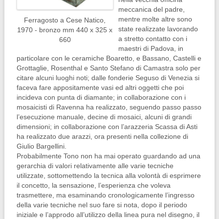
meccanica del padre,
mentre molte altre sono
Ferragosto a Cese Natico,
state realizzate lavorando
1970 - bronzo mm 440 x 325 x
a stretto contatto con i
660
maestri di Padova, in
particolare con le ceramiche Boaretto, e Bassano, Castelli e
Grottaglie, Rosenthal e Santo Stefano di Camastra solo per
citare alcuni luoghi noti; dalle fonderie Seguso di Venezia si
faceva fare appositamente vasi ed altri oggetti che poi
incideva con punta di diamante; in collaborazione con i
mosaicisti di Ravenna ha realizzato, seguendo passo passo
l’esecuzione manuale, decine di mosaici, alcuni di grandi
dimensioni; in collaborazione con l’arazzeria Scassa di Asti
ha realizzato due arazzi, ora presenti nella collezione di
Giulio Bargellini.
Probabilmente Tono non ha mai operato guardando ad una
gerarchia di valori relativamente alle varie tecniche
utilizzate, sottomettendo la tecnica alla volontà di esprimere
il concetto, la sensazione, l’esperienza che voleva
trasmettere, ma esaminando cronologicamente l’ingresso
della varie tecniche nel suo fare si nota, dopo il periodo
iniziale e l’approdo all’utilizzo della linea pura nel disegno, il