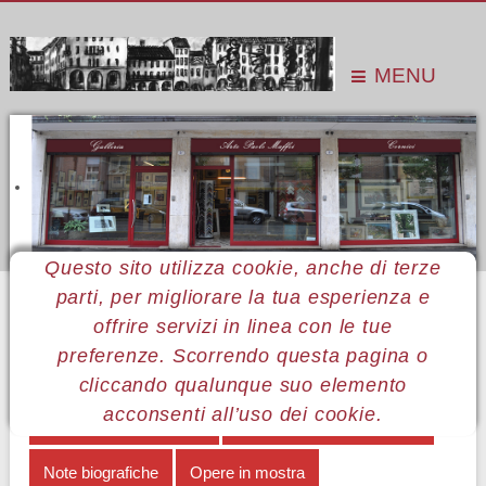
MENU
Questo sito utilizza cookie, anche di terze
parti, per migliorare la tua esperienza e
Sei qui:
Home
Le mostre
Mostre 2013
Luca Dall'Olio
Dell'anima il paesaggio
offrire servizi in linea con le tue
preferenze. Scorrendo questa pagina o
MENÙ LUCA DALL'OLIO
cliccando qualunque suo elemento
acconsenti all’uso dei cookie.
Dell'anima il paesaggio
La pittura di Luca Dall'Olio
Note biografiche
Opere in mostra