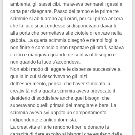
ambiente, gli stessi cibi, ma aveva pennarelli gessi e
carta per disegnare. Passò del tempo e le prime tre
scimmie si abituarono agli orari, per cui prima ancora
che la luce si accendesse si disponevano davanti
alla porta che permetteva alle ciotole di entrare nella
gabbia. La quarta scimmia disegnò e riempì fogli a
non finire e cominciò a non rispettare gli orari, saltava
il cibo e mangiava quando ne sentiva il bisogno e
non quando la luce s’accendeva.
Non ebbi modo di leggere le dispense successive a
quella in cui si descrivevano gli inizi
dell’esperimento, pensai che l’aver stimolato la
creatività nella quarta scimmia aveva provocato il
desiderio di soddisfare anche quei bisogni che
superavano quelli primari del mangiare e bere. La
scimmia aveva sviluppato un comportamento
indipendente e anticonformista.
La creatività e l’arte rendono liberi e donano la
capacità di dare ascolto ai bisogni che esulano dalla