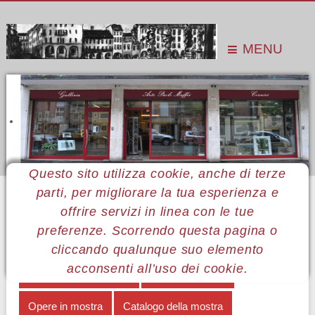
MENU
Questo sito utilizza cookie, anche di terze
parti, per migliorare la tua esperienza e
Sei qui:
Home
Le mostre
Mostre 2015
Lucio Afeltra
Note biografiche
offrire servizi in linea con le tue
preferenze. Scorrendo questa pagina o
MENÙ LUCIO AFELTRA
cliccando qualunque suo elemento
acconsenti all’uso dei cookie.
Il linguaggio dell'artista
Note biografiche
Opere in mostra
Catalogo della mostra