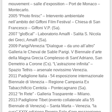
mouvement – salle d’exposition – Port de Monaco –
Montecarlo.
2005 “Photo finisc” – Intervento ambientale
nell’ambito del Giffoni Film Festiva! – Chiesa di San
Francesco – Giffoni V.P. (Sa).
2007 “gloBcal” - Laboratorio Amalfi - Salita S. Nicola
dei Greci, Amalfi (Sa).
2009 Parigi/Venezia “Dialogue – da uno all’altro”
Galleria le Cheval de Sable Parigi. V Biennale d’arte
della Magna Grecia Complesso di Sant’Adriano, San
Demetrio a Corone (Cs). “L’astrazione infinita” –
Spazio Tethis – arsenale novissimo Venezia.
2011 Padiglione Italia - 54 esposizione internazionale
Biennale di Venezia – Regione Campania Ex
Tabacchificio Centola – Pontecagnano (Sa).
2012 “In Rete” - Galleria Trasparente – Milano.
2013 Padiglione Tibet (evento collaterale alla 55
Biennale di Venezia) – Santa Marta – Venezia. “la
cura” XXIX edizione Premio Sele d’oro mezzogiorno