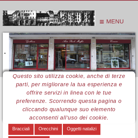
MENU
Questo sito utilizza cookie, anche di terze
parti, per migliorare la tua esperienza e
Sei qui:
Home
Le mostre
Mostre 2019
Zane
Orecchini
offrire servizi in linea con le tue
MENÙ ZANE
preferenze. Scorrendo questa pagina o
cliccando qualunque suo elemento
Nota biografica
Collane
Collane e bracciali
acconsenti all’uso dei cookie.
Bracciali
Orecchini
Oggetti natalizi