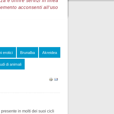
a e offrire servizi in linea
lemento acconsenti all’uso
i erotici
Brunalba
Akreidea
udi di animali
 presente in molti dei suoi cicli