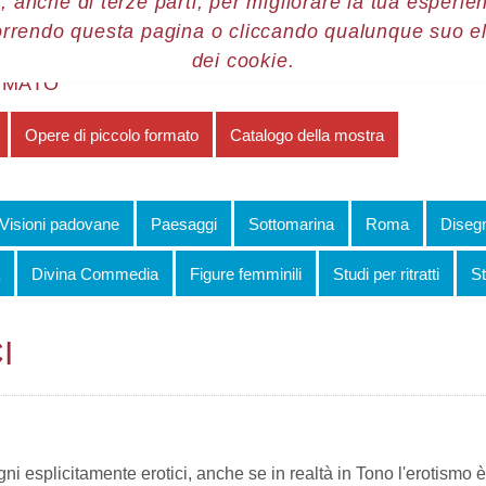
, anche di terze parti, per migliorare la tua esperienz
orrendo questa pagina o cliccando qualunque suo e
re 2011
Tono piccolo formato
Opere in mostra
Disegni erotici
dei cookie.
RMATO
Opere di piccolo formato
Catalogo della mostra
Visioni padovane
Paesaggi
Sottomarina
Roma
Disegn
Divina Commedia
Figure femminili
Studi per ritratti
St
I
gni esplicitamente erotici, anche se in realtà in Tono l'erotismo è