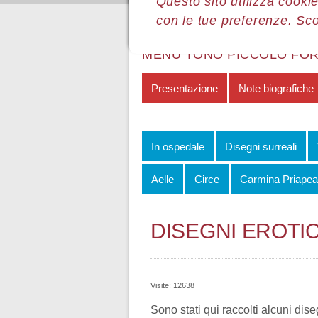
Questo sito utilizza cookie
con le tue preferenze. Sc
Sei qui:
Home
Le mostre
Most
MENÙ TONO PICCOLO FO
Presentazione
Note biografiche
In ospedale
Disegni surreali
Aelle
Circe
Carmina Priapea
DISEGNI EROTIC
Visite: 12638
Sono stati qui raccolti alcuni dise