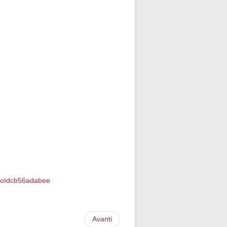
gProIdcb56adabee
Avanti