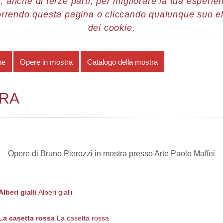
, anche di terze parti, per migliorare la tua esperienz
orrendo questa pagina o cliccando qualunque suo e
re 2012
Bruno Pierozzi
Opere in mostra
dei cookie.
he
Opere in mostra
Catalogo della mostra
TRA
Opere di Bruno Pierozzi in mostra presso Arte Paolo Maffei
Alberi gialli
Alberi gialli
La casetta rossa
La casetta rossa