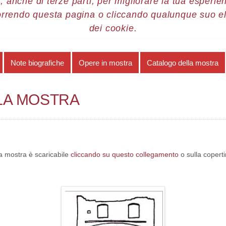
, anche di terze parti, per migliorare la tua esperienz
orrendo questa pagina o cliccando qualunque suo e
re 2006
Paolo Paolucci
Catalogo della mostra
dei cookie.
Note biografiche
Opere in mostra
Catalogo della mostra
LA MOSTRA
la mostra è scaricabile
cliccando su questo collegamento
o sulla copert