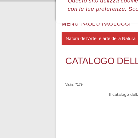
Questo sito utilizza cookie
con le tue preferenze. Sc
Sei qui:
Home
Le mostre
Most
MENÙ PAOLO PAOLUCCI
Natura dell’Arte, e arte della Natura
CATALOGO DEL
Visite: 7179
Il catalogo del