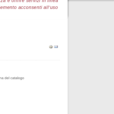
a e offrire servizi in linea
lemento acconsenti all’uso
ina del catalogo