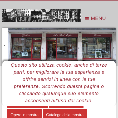
MENU
Questo sito utilizza cookie, anche di terze
parti, per migliorare la tua esperienza e
Sei qui:
Home
Le mostre
Mostre 2014
Dario Barsotelli
Note biografiche
offrire servizi in linea con le tue
preferenze. Scorrendo questa pagina o
MENÙ DARIO BARSOTTELLI
cliccando qualunque suo elemento
acconsenti all’uso dei cookie.
Il segno e la striscia
Note biografiche
Opere in mostra
Catalogo della mostra