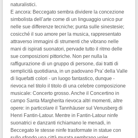
naturalistici.
E ancora: Beccegato sembra dividere la concezione
simbolista dell’arte come di un linguaggio unico pur
nelle sue differenze tecniche; punta sulle sinestesie;
cosicché il suo amore per la musica, rappresentato
attraverso immagini di strumenti che vibrano nelle
mani di ispirati suonatori, pervade tutto il ritmo delle
sue composizioni pittoriche. Non per nulla la
raffigurazione di un gruppo di persone, dai tratti di
semplicità quotidiana, in un padovano Pra’ della Valle
di liquefatti colori - un luogo fantastico, dunque -
rievoca nel titolo il titolo di una celebre composizione
musicale: Concerto grosso. Anche il Concertino in
campo Santa Margherita rievoca altri momenti, altre
opere: in particolare il Tannhäuser sul Venusberg di
Henri Fantin-Latour. Mentre in Fantin-Latour ninfe
suonatrici e danzanti richiamano le menadi, in
Beccegato le stesse ninfe trasformate in statue con
sullo sfondo una città murata sembrano voler