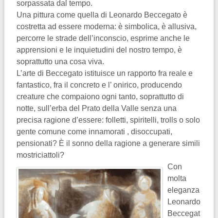
sorpassata dal tempo.
Una pittura come quella di Leonardo Beccegato è
costretta ad essere moderna: è simbolica, è allusiva,
percorre le strade dell’inconscio, esprime anche le
apprensioni e le inquietudini del nostro tempo, è
soprattutto una cosa viva.
L’arte di Beccegato istituisce un rapporto fra reale e
fantastico, fra il concreto e l’ onirico, producendo
creature che compaiono ogni tanto, soprattutto di
notte, sull’erba del Prato della Valle senza una
precisa ragione d’essere: folletti, spiritelli, trolls o solo
gente comune come innamorati , disoccupati,
pensionati? È il sonno della ragione a generare simili
mostriciattoli?
Con
molta
eleganza
Leonardo
Beccegat