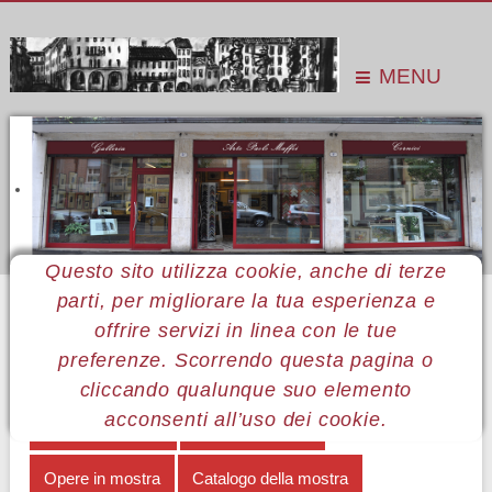
MENU
Questo sito utilizza cookie, anche di terze
parti, per migliorare la tua esperienza e
Sei qui:
Home
Le mostre
Mostre 2014
Leonardo Beccegato
Harmonia Mundi
offrire servizi in linea con le tue
preferenze. Scorrendo questa pagina o
MENÙ LEONARDO BECCEGATO
cliccando qualunque suo elemento
acconsenti all’uso dei cookie.
Harmonia Mundi
Note biografiche
Opere in mostra
Catalogo della mostra