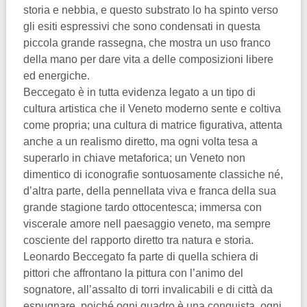
storia e nebbia, e questo substrato lo ha spinto verso
gli esiti espressivi che sono condensati in questa
piccola grande rassegna, che mostra un uso franco
della mano per dare vita a delle composizioni libere
ed energiche.
Beccegato è in tutta evidenza legato a un tipo di
cultura artistica che il Veneto moderno sente e coltiva
come propria; una cultura di matrice figurativa, attenta
anche a un realismo diretto, ma ogni volta tesa a
superarlo in chiave metaforica; un Veneto non
dimentico di iconografie sontuosamente classiche né,
d’altra parte, della pennellata viva e franca della sua
grande stagione tardo ottocentesca; immersa con
viscerale amore nell paesaggio veneto, ma sempre
cosciente del rapporto diretto tra natura e storia.
Leonardo Beccegato fa parte di quella schiera di
pittori che affrontano la pittura con l’animo del
sognatore, all’assalto di torri invalicabili e di città da
espugnare, poiché ogni quadro è una conquista, ogni