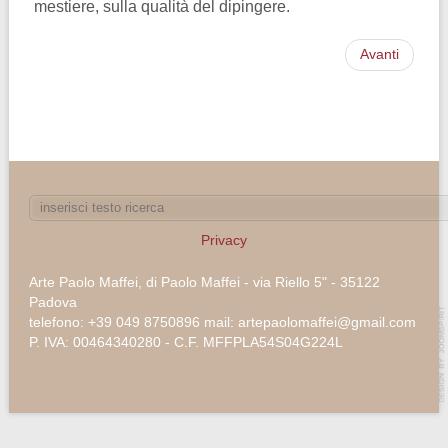
mestiere, sulla qualità del dipingere.
Avanti
Privacy
Arte Paolo Maffei, di Paolo Maffei - via Riello 5" - 35122
Padova
telefono: +39 049 8750896 mail: artepaolomaffei@gmail.com
P. IVA: 00464340280 - C.F. MFFPLA54S04G224L