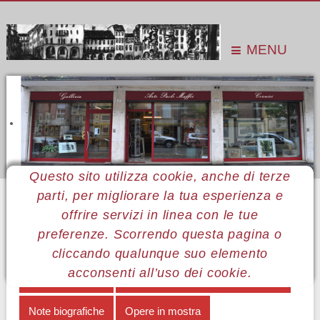
MENU
Questo sito utilizza cookie, anche di terze
parti, per migliorare la tua esperienza e
Sei qui:
Home
Le mostre
Mostre 2015
Nella Piantà
Note biografiche
offrire servizi in linea con le tue
preferenze. Scorrendo questa pagina o
MERNÙ NELLA PIANTÀ
cliccando qualunque suo elemento
acconsenti all’uso dei cookie.
Come su velluto
Autopresentazione di Nella Piantà
Note biografiche
Opere in mostra