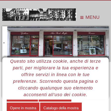
MENU
Questo sito utilizza cookie, anche di terze
parti, per migliorare la tua esperienza e
Sei qui:
Home
Le mostre
Mostre 2020
Cynthia Verri
Note biografiche
offrire servizi in linea con le tue
preferenze. Scorrendo questa pagina o
MENÙ CYNTHIA VERRI
cliccando qualunque suo elemento
acconsenti all’uso dei cookie.
Vedere Padova
Note biografiche
Opere in mostra
Catalogo della mostra