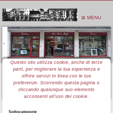
MENU
Questo sito utilizza cookie, anche di terze
parti, per migliorare la tua esperienza e
Sei qui:
Home
Le mostre
Mostre 2009
offrire servizi in linea con le tue
preferenze. Scorrendo questa pagina o
cliccando qualunque suo elemento
Non ci sono articoli in questa categoria. Se si visualizzano le
acconsenti all’uso dei cookie.
sottocategorie, dovrebbero contenere degli articoli.
Sottocategorie