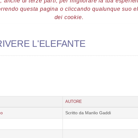
, anche di terze parti, per migliorare la tua esperienz
orrendo questa pagina o cliccando qualunque suo e
re 2013
Luca Luciano
dei cookie.
IVERE L'ELEFANTE
AUTORE
no
Scritto da Manlio Gaddi