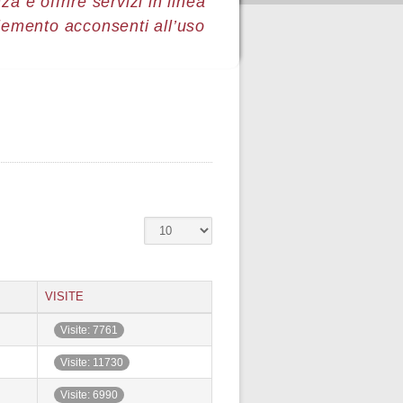
a e offrire servizi in linea
lemento acconsenti all’uso
VISITE
Visite: 7761
Visite: 11730
Visite: 6990