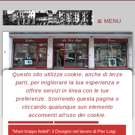
MENU
Questo sito utilizza cookie, anche di terze
parti, per migliorare la tua esperienza e
Sei qui:
Home
Le mostre
Mostre 2013
Pier Luigi Berto
Catalogo della mostra
offrire servizi in linea con le tue
preferenze. Scorrendo questa pagina o
MENÙ PIER LUIGI BERTO
cliccando qualunque suo elemento
acconsenti all’uso dei cookie.
Il gesto e il disegno
Lettera a Pier Luigi
“Mani troppo fedeli”: il Disegno nel lavoro di Pier Luigi