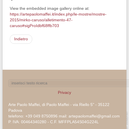
View the embedded image gallery online at:
https://artepaolomaffei.it/index.php/le-mostre/mostre-
2015/mirko-caruso/alletimento-47-
caruso#sigProIdbf68ffb703
Indietro
Privacy
Arte Paolo Maffei, di Paolo Maffei - via Riello 5" - 35122
Padova
telefono: +39 049 8750896 mail: artepaolomaffei@gmail.com
P. IVA: 00464340280 - C.F. MFFPLA54S04G224L