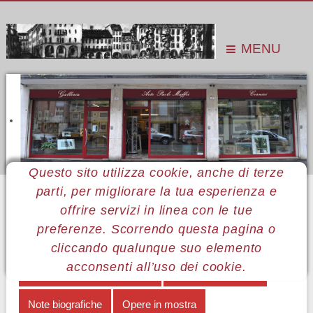
MENU
Questo sito utilizza cookie, anche di terze
parti, per migliorare la tua esperienza e
Sei qui:
Home
Le mostre
Mostre 2015
Mirko Caruso
Allestimento
offrire servizi in linea con le tue
preferenze. Scorrendo questa pagina o
MENÙ MIRKO CARUSO
cliccando qualunque suo elemento
acconsenti all’uso dei cookie.
Costruzione e disfacimento
Autopresentazione
Note biografiche
Opere in mostra