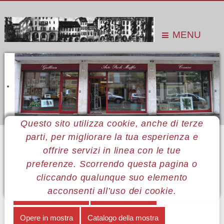
MENU
Questo sito utilizza cookie, anche di terze
parti, per migliorare la tua esperienza e
Sei qui:
Home
Le mostre
Mostre 2014
Antonella Magliozzi
La forma del colore
offrire servizi in linea con le tue
preferenze. Scorrendo questa pagina o
MENÙ ANTONELLA MAGLIOZZI
cliccando qualunque suo elemento
acconsenti all’uso dei cookie.
La forma del colore
Note biografiche
Opere in mostra
Catalogo della mostra