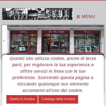
MENU
Questo sito utilizza cookie, anche di terze
parti, per migliorare la tua esperienza e
Sei qui:
Home
Le mostre
Mostre 2020
Rosa Pereira
offrire servizi in linea con le tue
MENÙ ROSA PEREIRA
preferenze. Scorrendo questa pagina o
cliccando qualunque suo elemento
Pittura d'azione
Note biografiche
acconsenti all’uso dei cookie.
Opere in mostra
Catalogo della mostra