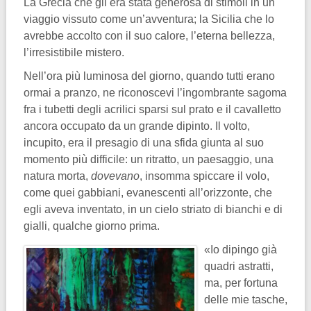
La Grecia che gli era stata generosa di stimoli in un
viaggio vissuto come un’avventura; la Sicilia che lo
avrebbe accolto con il suo calore, l’eterna bellezza,
l’irresistibile mistero.
Nell’ora più luminosa del giorno, quando tutti erano
ormai a pranzo, ne riconoscevi l’ingombrante sagoma
fra i tubetti degli acrilici sparsi sul prato e il cavalletto
ancora occupato da un grande dipinto. Il volto,
incupito, era il presagio di una sfida giunta al suo
momento più difficile: un ritratto, un paesaggio, una
natura morta,
dovevano
, insomma spiccare il volo,
come quei gabbiani, evanescenti all’orizzonte, che
egli aveva inventato, in un cielo striato di bianchi e di
gialli, qualche giorno prima.
«Io dipingo già
quadri astratti,
ma, per fortuna
delle mie tasche,