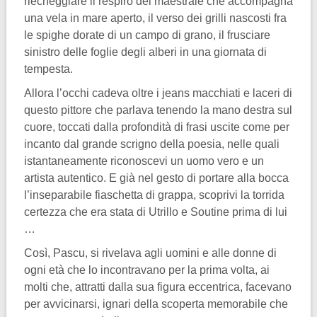
riecheggiare il respiro del maestrale che accompagna
una vela in mare aperto, il verso dei grilli nascosti fra
le spighe dorate di un campo di grano, il frusciare
sinistro delle foglie degli alberi in una giornata di
tempesta.
Allora l’occhi cadeva oltre i jeans macchiati e laceri di
questo pittore che parlava tenendo la mano destra sul
cuore, toccati dalla profondità di frasi uscite come per
incanto dal grande scrigno della poesia, nelle quali
istantaneamente riconoscevi un uomo vero e un
artista autentico. E già nel gesto di portare alla bocca
l’inseparabile fiaschetta di grappa, scoprivi la torrida
certezza che era stata di Utrillo e Soutine prima di lui
…
Così, Pascu, si rivelava agli uomini e alle donne di
ogni età che lo incontravano per la prima volta, ai
molti che, attratti dalla sua figura eccentrica, facevano
per avvicinarsi, ignari della scoperta memorabile che