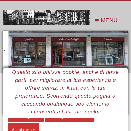
MENU
Questo sito utilizza cookie, anche di terze
parti, per migliorare la tua esperienza e
Sei qui:
Home
Le mostre
Mostre 2019
Nelu Pascu
La vita per la pittura
offrire servizi in linea con le tue
preferenze. Scorrendo questa pagina o
La vita per la pittura
Opere in mostra
cliccando qualunque suo elemento
acconsenti all’uso dei cookie.
Nota biografica
Catalogo della mostra
Allestimento