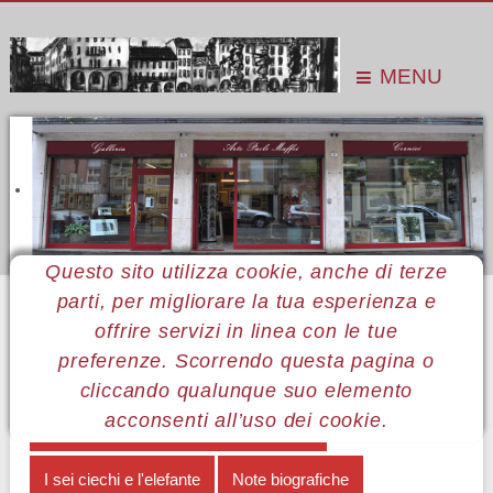
MENU
Questo sito utilizza cookie, anche di terze
parti, per migliorare la tua esperienza e
Sei qui:
Home
Le mostre
Mostre 2013
Luca Luciano
Opere in mostra
offrire servizi in linea con le tue
preferenze. Scorrendo questa pagina o
MENÙ LUCA LUCIANI
cliccando qualunque suo elemento
acconsenti all’uso dei cookie.
Il pessimismo ironico di Luca Luciano
I sei ciechi e l'elefante
Note biografiche