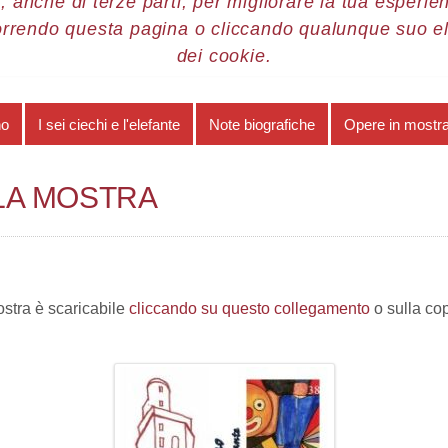
, anche di terze parti, per migliorare la tua esperienz
orrendo questa pagina o cliccando qualunque suo e
re 2013
Luca Luciano
Catalogo della mostra
dei cookie.
no
I sei ciechi e l'elefante
Note biografiche
Opere in mostr
LA MOSTRA
ostra è scaricabile
cliccando su questo collegamento
o sulla co