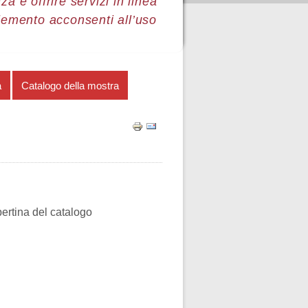
a e offrire servizi in linea
lemento acconsenti all’uso
a
Catalogo della mostra
pertina del catalogo