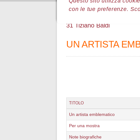
Questo sito utilizza cookie
con le tue preferenze. Sc
Sei qui:
Home
Le mostre
Most
31 Tiziano Baldi
UN ARTISTA EM
TITOLO
Un artista emblematico
Per una mostra
Note biografiche