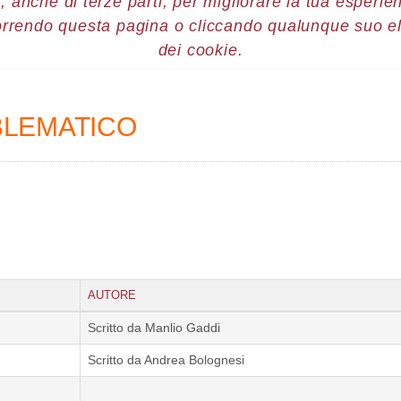
, anche di terze parti, per migliorare la tua esperienz
orrendo questa pagina o cliccando qualunque suo e
re 2013
Tiziano Baldi
dei cookie.
BLEMATICO
AUTORE
Scritto da Manlio Gaddi
Scritto da Andrea Bolognesi