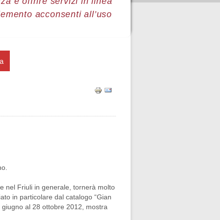
a e offrire servizi in linea
lemento acconsenti all’uso
ra
no.
 e nel Friuli in generale, tornerà molto
ato in particolare dal catalogo “Gian
22 giugno al 28 ottobre 2012, mostra