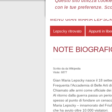
Questo sito utilizza cookie
con le tue preferenze. Sc
Sei qui:
Home
Le mostre
Most
MENÙ GIAN MARIA LEPSC
Lepscky ritrovato
Appunti in libe
NOTE BIOGRAF
Scritto da
da Wikipedia
Visite: 6877
Gian Maria Lepscky nasce il 18 sett
Frequenta l’Accademia di Belle Arti d
Chiamato alle armi come ufficiale dei
Al ritorno dalla guerra passa un period
spesso al punto di fondare un cenacolo
Maria Lepscky – innamorato del Friuli
che ha avuto oltre 10.000 visitatori.