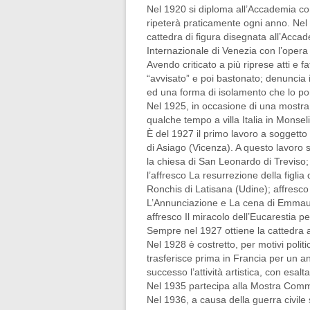
Nel 1920 si diploma all’Accademia con
ripeterà praticamente ogni anno. Nel 
cattedra di figura disegnata all’Accad
Internazionale di Venezia con l’opera
Avendo criticato a più riprese atti e f
“avvisato” e poi bastonato; denuncia il
ed una forma di isolamento che lo por
Nel 1925, in occasione di una mostra 
qualche tempo a villa Italia in Monsel
È del 1927 il primo lavoro a soggetto
di Asiago (Vicenza). A questo lavoro se
la chiesa di San Leonardo di Treviso; 
l’affresco La resurrezione della figlia
Ronchis di Latisana (Udine); affresco 
L’Annunciazione e La cena di Emmaus n
affresco Il miracolo dell’Eucarestia p
Sempre nel 1927 ottiene la cattedra al
Nel 1928 è costretto, per motivi polit
trasferisce prima in Francia per un 
successo l’attività artistica, con esalta
Nel 1935 partecipa alla Mostra Comm
Nel 1936, a causa della guerra civile s