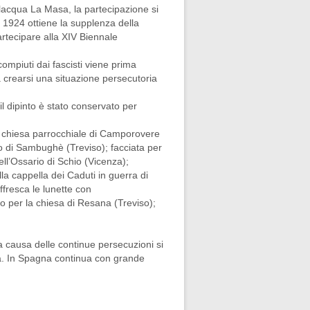
ilacqua La Masa, la partecipazione si
 1924 ottiene la supplenza della
artecipare alla XIV Biennale
 compiuti dai fascisti viene prima
 a crearsi una situazione persecutoria
l dipinto è stato conservato per
la chiesa parrocchiale di Camporovere
ino di Sambughè (Treviso); facciata per
ell’Ossario di Schio (Vicenza);
lla cappella dei Caduti in guerra di
ffresca le lunette con
o per la chiesa di Resana (Treviso);
 a causa delle continue persecuzioni si
na. In Spagna continua con grande