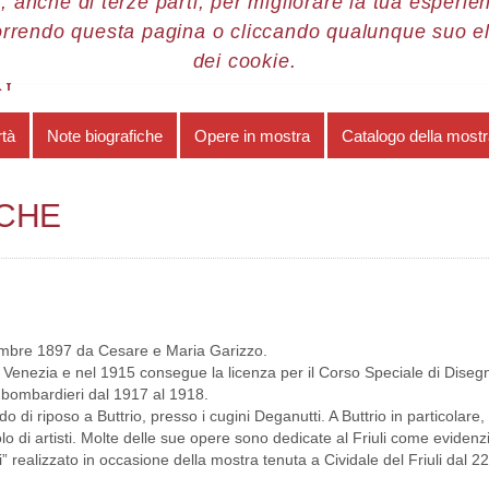
, anche di terze parti, per migliorare la tua esperienz
orrendo questa pagina o cliccando qualunque suo e
re 2012
Gian Maria Lepscky
Note biografiche
dei cookie.
KY
rtà
Note biografiche
Opere in mostra
Catalogo della most
ICHE
embre 1897 da Cesare e Maria Garizzo.
i Venezia e nel 1915 consegue la licenza per il Corso Speciale di Diseg
 bombardieri dal 1917 al 1918.
o di riposo a Buttrio, presso i cugini Deganutti. A Buttrio in particolare,
 di artisti. Molte delle sue opere sono dedicate al Friuli come evidenzi
” realizzato in occasione della mostra tenuta a Cividale del Friuli dal 