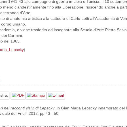
 anni 1941-43 alle campagne di guerra in Libia e Tunisia. Il 10 settembr
ù o meno clandestinamente fino alla Liberazione, riuscendo anche a par
diterranea d’Arte.
nte di anatomia artistica alla cattedra di Carlo Lotti all’Accademia di 
del corpo umano.
cademia, e viene trasferito ad insegnare alla Scuola d’Arte Pietro Selv
e dei Carmini.
io del 1965.
_Maria_Lepscky
)
E
ri nei racconti visivi di Lepscky
, in Gian Maria Lepscky innamorato del F
idale del Friuli, 2012; pp 43 - 50