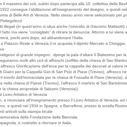
 il massimo dei voti, subito dopo partecipa alla 10. collettiva della Bev
1922 consegue l’abilitazione all’insegnamento del disegno, e quindi nel
emia di Belle Arti di Venezia. Nello stesso anno viene selezionato per p
 Pettegolezzi
atti illegali (in quest’anno si situa anche l’omicidio di Giacomo Matteotti)
 fatto ma viene “consigliato” di ritirare la denuncia. Attorno a lui viene
terà, pochi anni dopo, ad abbandonare l’Italia.
a Palazzo Reale a Venezia il re acquista il dipinto Mercato a Chioggia, i
ice
 religioso di grande impegno: dpinge la pala d’altare Il Battesimo per 
guiranno molti altri cicli di affreschi (soffitto della chiesa di San Mart
affresco Glorificazione dell’eroe per la cappella dei decorati al valore n
 di Giairo per la Cappella Giol di San Polo di Piave (Treviso); affresco ne
Il trionfo dell’Immacolata per la chiesa di Fossalta di Piave (Venezia); a
ella chiesa di Paese (Treviso); l’affresco Il martirio di San Bartolome
er la chiesa arcipretale di Salzano (Venezia)).
 Liceo Artistico di Venezia
ici, a rinunciare all’insegnamento presso il Liceo Artistico di Venezia, ed
anno, e quindi nel 1934 in Spagna, a Barcellona, presso la sorella Rosi
nti articoli sulla stampa locale.
emorativa della Fondazione della Biennale.
pagnola, è costretto a ritornare in Italia.