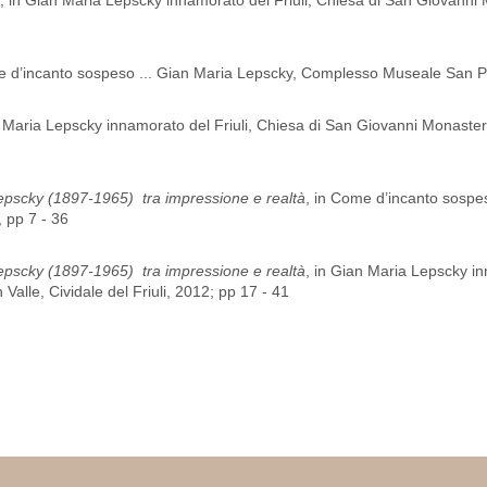
, in Gian Maria Lepscky innamorato del Friuli, Chiesa di San Giovanni 
e d’incanto sospeso ... Gian Maria Lepscky, Complesso Museale San P
n Maria Lepscky innamorato del Friuli, Chiesa di San Giovanni Monastero
Lepscky (1897-1965) tra impressione e realtà
, in Come d’incanto sospe
 pp 7 - 36
Lepscky (1897-1965) tra impressione e realtà
, in Gian Maria Lepscky in
alle, Cividale del Friuli, 2012; pp 17 - 41