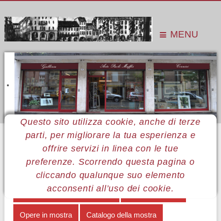
MENU
Questo sito utilizza cookie, anche di terze
parti, per migliorare la tua esperienza e
Sei qui:
Home
Le mostre
Mostre 2017
Andrea Favaretti
Allestimento
offrire servizi in linea con le tue
preferenze. Scorrendo questa pagina o
MENÙ ANDREA FAVARETTI
cliccando qualunque suo elemento
acconsenti all’uso dei cookie.
Degli oggetti e delle immagini
Note biografiche
Opere in mostra
Catalogo della mostra