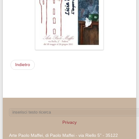
Indietro
Privacy
Arte Paolo Maffei, di Paolo Maffei - via Riello 5" - 35122