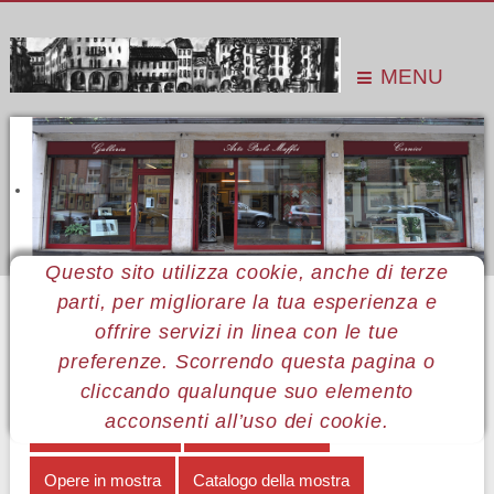
MENU
Questo sito utilizza cookie, anche di terze
parti, per migliorare la tua esperienza e
Sei qui:
Home
Le mostre
Mostre 2012
Bruno Pierozzi
Catalogo della mostra
offrire servizi in linea con le tue
preferenze. Scorrendo questa pagina o
MENÙ BRUNO PIEROZZI
cliccando qualunque suo elemento
acconsenti all’uso dei cookie.
Epifania del reale
Note biografiche
Opere in mostra
Catalogo della mostra