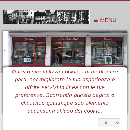
MENU
Questo sito utilizza cookie, anche di terze
parti, per migliorare la tua esperienza e
Sei qui:
Home
Le mostre
Mostre 2013
Fabio Canestri
offrire servizi in linea con le tue
preferenze. Scorrendo questa pagina o
29 Fabio Canestri
cliccando qualunque suo elemento
acconsenti all’uso dei cookie.