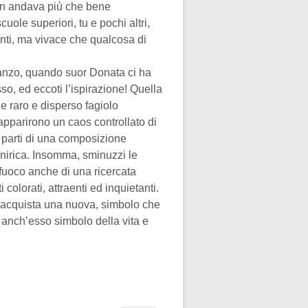
tran andava più che bene
cuole superiori, tu e pochi altri,
unti, ma vivace che qualcosa di
 pranzo, quando suor Donata ci ha
so, ed eccoti l’ispirazione! Quella
e raro e disperso fagiolo
 apparirono un caos controllato di
 parti di una composizione
onirica. Insomma, sminuzzi le
l fuoco anche di una ricercata
colorati, attraenti ed inquietanti.
ne acquista una nuova, simbolo che
è anch’esso simbolo della vita e