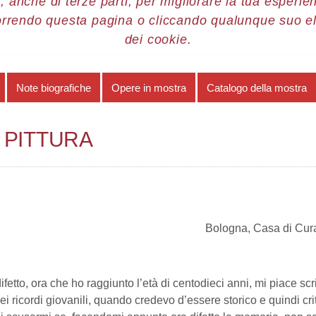
, anche di terze parti, per migliorare la tua esperienz
orrendo questa pagina o cliccando qualunque suo e
re 2013
Fabio Canestri
Minestrone di pittura
dei cookie.
Note biografiche
Opere in mostra
Catalogo della mostra
 PITTURA
Bologna, Casa di Cura
ifetto, ora che ho raggiunto l’età di centodieci anni, mi piace scr
i ricordi giovanili, quando credevo d’essere storico e quindi cri