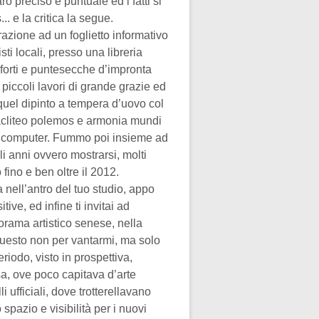
ò preciso e puntuale ed i fatti si
. e la critica la segue.
azione ad un foglietto informativo
i locali, presso una libreria
queforti e puntesecche d’impronta
 piccoli lavori di grande grazie ed
o quel dipinto a tempera d’uovo col
racliteo polemos e armonia mundi
il computer. Fummo poi insieme ad
li anni ovvero mostrarsi, molti
 fino e ben oltre il 2012.
 nell’antro del tuo studio, appo
tive, ed infine ti invitai ad
orama artistico senese, nella
Questo non per vantarmi, ma solo
riodo, visto in prospettiva,
a, ove poco capitava d’arte
 ufficiali, dove trotterellavano
 spazio e visibilità per i nuovi