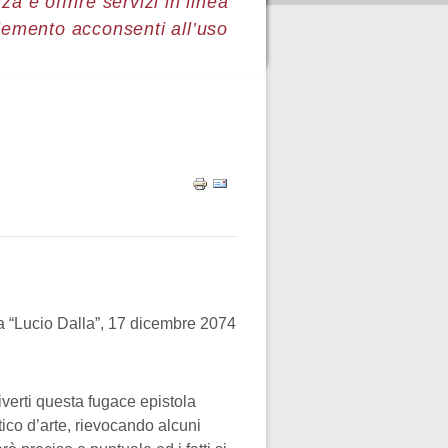
a e offrire servizi in linea
lemento acconsenti all’uso
 “Lucio Dalla”, 17 dicembre 2074
iverti questa fugace epistola
tico d’arte, rievocando alcuni