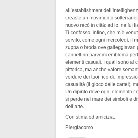
all’establishment dell’intellighenz
creaste un movimento sotterraneo, 
nuovo recò in città; ed io, ne fui l
Ti confesso, infine, che m’è venut
servito, come ogni mercoledì, il m
zuppa o broda ove galleggiavan pe
cannellino parvemi emblema perfett
elementi casuali, i quali sono al
pittorica, ma anche valore semant
verdure dei tuoi ricordi, impressi
casualità (il gioco delle carte!),
Un dipinto dove ogni elemento con
si perde nel mare dei simboli e di
dell’arte.
Con stima ed amicizia,
Piergiacomo