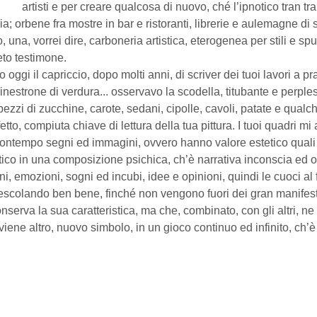
artisti e per creare qualcosa di nuovo, ché l’ipnotico tran 
ia; orbene fra mostre in bar e ristoranti, librerie e aulemagne di s
una, vorrei dire, carboneria artistica, eterogenea per stili e sp
ieto testimone.
o oggi il capriccio, dopo molti anni, di scriver dei tuoi lavori a
inestrone di verdura... osservavo la scodella, titubante e perples
zzi di zucchine, carote, sedani, cipolle, cavoli, patate e qualch
o, compiuta chiave di lettura della tua pittura. I tuoi quadri mi
 contempo segni ed immagini, ovvero hanno valore estetico quali
ico in una composizione psichica, ch’è narrativa inconscia ed 
oni, emozioni, sogni ed incubi, idee e opinioni, quindi le cuoci a
 mescolando ben bene, finché non vengono fuori dei gran manifesti 
serva la sua caratteristica, ma che, combinato, con gli altri, 
viene altro, nuovo simbolo, in un gioco continuo ed infinito, ch’