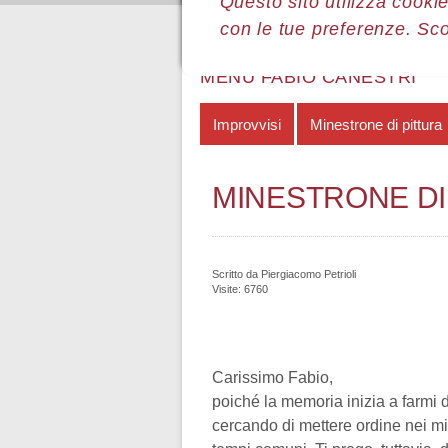
Questo sito utilizza cookie
con le tue preferenze. Sc
Sei qui:
Home
Le mostre
Most
MENÙ FABIO CANESTRI
Improvvisi
Minestrone di pittura
MINESTRONE DI
Scritto da
Piergiacomo Petrioli
Visite: 6760
Carissimo Fabio,
poiché la memoria inizia a farmi d
cercando di mettere ordine nei mie