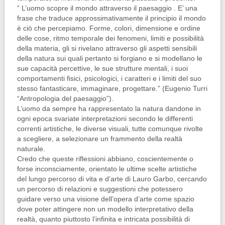
“ L’uomo scopre il mondo attraverso il paesaggio . E’ una
frase che traduce approssimativamente il principio il mondo
è ciò che percepiamo. Forme, colori, dimensione e ordine
delle cose, ritmo temporale dei fenomeni, limiti e possibilità
della materia, gli si rivelano attraverso gli aspetti sensibili
della natura sui quali pertanto si forgiano e si modellano le
sue capacità percettive, le sue strutture mentali, i suoi
comportamenti fisici, psicologici, i caratteri e i limiti del suo
stesso fantasticare, immaginare, progettare.” (Eugenio Turri
“Antropologia del paesaggio”).
L’uomo da sempre ha rappresentato la natura dandone in
ogni epoca svariate interpretazioni secondo le differenti
correnti artistiche, le diverse visuali, tutte comunque rivolte
a scegliere, a selezionare un frammento della realtà
naturale.
Credo che queste riflessioni abbiano, coscientemente o
forse inconsciamente, orientato le ultime scelte artistiche
del lungo percorso di vita e d’arte di Lauro Garbo, cercando
un percorso di relazioni e suggestioni che potessero
guidare verso una visione dell’opera d’arte come spazio
dove poter attingere non un modello interpretativo della
realtà, quanto piuttosto l’infinita e intricata possibilità di