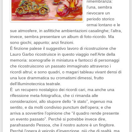
rimembranza:
l’una, sembra
rievocare un
periodo storico
ormai lontano e le
sue atmosfere, in asfittiche ambientazioni casalinghe; l’altra,
invece, sembra presentare un album di foto-ricordo. Ma
sono giochi, appunto; anzi finzioni.
È finzione palese il suggestivo lavoro di ricostruzione che
Lauro Garbo ricostruisce in questo viaggio nell’Arte della
memoria: scenografie in miniatura e fantocci di personaggi
che ricostruiscono un passato immaginato attraverso i
ricordi altrui; e sono quadri, o magari tableau vivant densi di
una luce drammatica su cromatismi dimessi, frutto
dell’illuminotecnica teatrale.
È un recupero nostalgico dei ricordi cari, ma anche una
riflessione meta-fotografica, che ci rimanda alle
considerazioni, allo stupore dello “è stato”, ingenuo ma
sentito, e da molti condiviso punctum dell’opera; e che
arriva a sovvertire l’opinione che “il quadro rende presente
un evento passato”. Perché si potrebbe invece dire,
parafrasando Pessoa, che il nostro autore è un fingitore.
Perché l’opera è veicolo d’invenzione, più che di realtà, ma