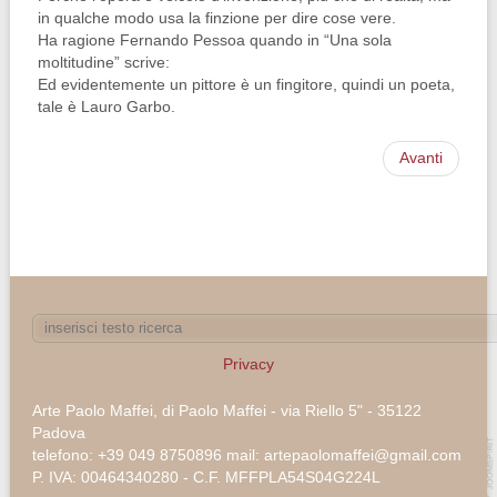
in qualche modo usa la finzione per dire cose vere.
Ha ragione Fernando Pessoa quando in “Una sola
moltitudine” scrive:
Ed evidentemente un pittore è un fingitore, quindi un poeta,
tale è Lauro Garbo.
Avanti
Privacy
Arte Paolo Maffei, di Paolo Maffei - via Riello 5" - 35122
Padova
telefono: +39 049 8750896 mail: artepaolomaffei@gmail.com
P. IVA: 00464340280 - C.F. MFFPLA54S04G224L