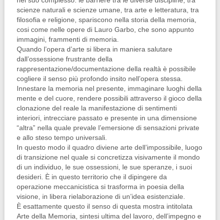
nel suo complesso: le barriere tra le diverse discipline, tra
scienze naturali e scienze umane, tra arte e letteratura, tra
filosofia e religione, spariscono nella storia della memoria,
cosi come nelle opere di Lauro Garbo, che sono appunto
immagini, frammenti di memoria.
Quando l’opera d’arte si libera in maniera salutare
dall’ossessione frustrante della
rappresentazione/documentazione della realtà è possibile
cogliere il senso più profondo insito nell’opera stessa.
Innestare la memoria nel presente, immaginare luoghi della
mente e del cuore, rendere possibili attraverso il gioco della
clonazione del reale la manifestazione di sentimenti
interiori, intrecciare passato e presente in una dimensione
“altra” nella quale prevale l’emersione di sensazioni private
e allo steso tempo universali.
In questo modo il quadro diviene arte dell’impossibile, luogo
di transizione nel quale si concretizza visivamente il mondo
di un individuo, le sue ossessioni, le sue speranze, i suoi
desideri. È in questo territorio che il dipingere da
operazione meccanicistica si trasforma in poesia della
visione, in libera rielaborazione di un’idea esistenziale.
È esattamente questo il senso di questa mostra intitolata
Arte della Memoria, sintesi ultima del lavoro, dell’impegno e