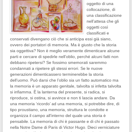
oggetto di una
collocazione, di
una classificazione
nell’attesa che gli
oggetti così
classificati e
conservati divengano ciò che si anticipa essi già siano,
ovvero dei portatori di memoria. Ma è giusto che la storia
sia oggettiva? Non è meglio veramente dimenticare alcune
parti e cercare di spedirle nell’oblio, perché alcuni fatti non
debbano ripetersi? Se fossimo smemorati saremmo
condannati a ripetere gli stessi errori. Se le nuove
generazioni dimenticassero terminerebbe la storia
dell’uomo. Può darsi che l’oblio sia un fatto automatico ma
la memoria è un apparato genitale, talvolta si infetta talvolta
si infiamma. È la lanterna del presente, si radica, si
riproduce, si ostina, si avvince e non ti lascia andare. Da
una memoria ‘ricordo’ ad una memoria, si potrebbe dire, di
tipo proustiano, una memoria, struttura le condotte e
organizza il campo all’interno del quale una storia è
pensabile. La memoria di chi è passante e di chi è passato
nella Notre Dame di Paris di Victor Hugo. Dieci verniciature