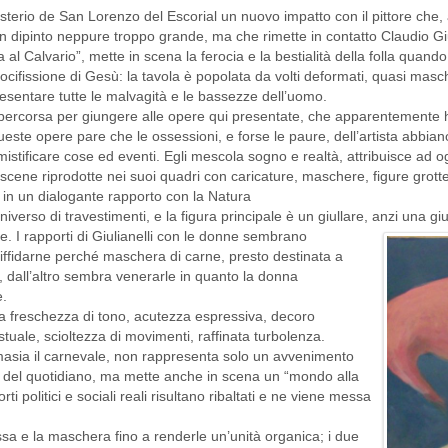
terio de San Lorenzo del Escorial un nuovo impatto con il pittore che, 
un dipinto neppure troppo grande, ma che rimette in contatto Claudio Gi
 al Calvario”, mette in scena la ferocia e la bestialità della folla quand
ocifissione di Gesù: la tavola è popolata da volti deformati, quasi mas
esentare tutte le malvagità e le bassezze dell’uomo.
rada percorsa per giungere alle opere qui presentate, che apparentemen
ueste opere pare che le ossessioni, e forse le paure, dell’artista abbia
 mistificare cose ed eventi. Egli mescola sogno e realtà, attribuisce ad o
 scene riprodotte nei suoi quadri con caricature, maschere, figure grot
in un dialogante rapporto con la Natura
universo di travestimenti, e la figura principale è un giullare, anzi una g
e. I rapporti di Giulianelli con le donne sembrano
 diffidarne perché maschera di carne, presto destinata a
 dall’altro sembra venerarle in quanto la donna
e.
fica freschezza di tono, acutezza espressiva, decoro
tuale, scioltezza di movimenti, raffinata turbolenza.
omasia il carnevale, non rappresenta solo un avvenimento
tà del quotidiano, ma mette anche in scena un “mondo alla
ti politici e sociali reali risultano ribaltati e ne viene messa
essa e la maschera fino a renderle un’unità organica; i due