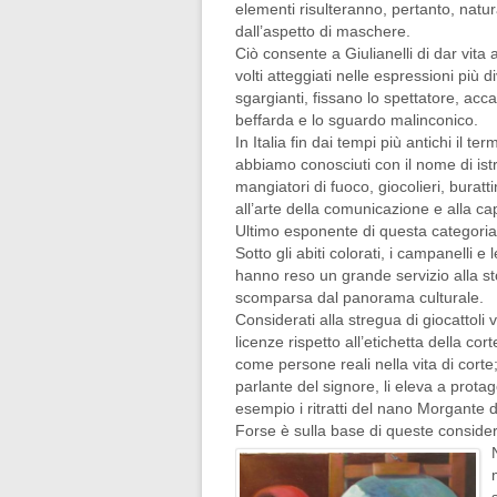
elementi risulteranno, pertanto, natur
dall’aspetto di maschere.
Ciò consente a Giulianelli di dar vita 
volti atteggiati nelle espressioni più d
sgargianti, fissano lo spettatore, ac
beffarda e lo sguardo malinconico.
In Italia fin dai tempi più antichi il 
abbiamo conosciuti con il nome di istr
mangiatori di fuoco, giocolieri, buratt
all’arte della comunicazione e alla ca
Ultimo esponente di questa categoria 
Sotto gli abiti colorati, i campanelli 
hanno reso un grande servizio alla sto
scomparsa dal panorama culturale.
Considerati alla stregua di giocattoli
licenze rispetto all’etichetta della cor
come persone reali nella vita di corte;
parlante del signore, li eleva a prota
esempio i ritratti del nano Morgante d
Forse è sulla base di queste considera