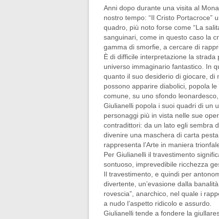
Anni dopo durante una visita al Monas
nostro tempo: “Il Cristo Portacroce” 
quadro, più noto forse come “La salita
sanguinari, come in questo caso la cr
gamma di smorfie, a cercare di rappr
È di difficile interpretazione la st
universo immaginario fantastico. In q
quanto il suo desiderio di giocare, di
possono apparire diabolici, popola le
comune, su uno sfondo leonardesco, 
Giulianelli popola i suoi quadri di un 
personaggi più in
vista nelle sue oper
contradittori: da un lato egli sembra
divenire una maschera di carta pesta,
rappresenta l’Arte in maniera trionfal
Per Giulianelli il travestimento signi
sontuoso, imprevedibile ricchezza ges
Il travestimento, e quindi per anton
divertente, un’evasione dalla banali
rovescia”, anarchico, nel quale i rappor
a nudo l’aspetto ridicolo e assurdo.
Giulianelli tende a fondere la giullar