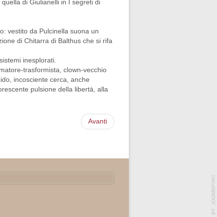
la di Giulianelli in I segreti di
to: vestito da Pulcinella suona un
ne di Chitarra di Balthus che si rifa
istemi inesplorati.
formatore-trasformista, clown-vecchio
epido, incosciente cerca, anche
rescente pulsione della libertà, alla
Avanti