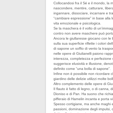
Collocandosi fra il Sé e il mondo, la
nascondere,
mentire, catturare, liber
ingannare, dissociare, incarnare e tr
“cambiare espressione” in base alla lu
vita emozionale e psicologica.
Se la maschera è il volto di un’immagi
contro non avere maschere può porta
Ancora le giullaresse giocano con le 
sulla sua superficie riflette i colori d
di sapone un soffio di vento la trasp
nelle opere di Giulianelli paiono rapp
interezza, completezza e perfezione s
suggerisce elusività e illusione, denot
definito come “una bolla di sapone”.
Infine non è possibile non ricordare ch
giardino delle delizie utilizzi molte bo
Altro complemento delle opere di Giul
Il flauto è fatto di legno, o di canna
Dioniso e di Pan. Ha suono che richi
pifferaio di Hamelin incanta e porta 
Spesso cortigiane, ma anche maghi e tr
passioni, dominazione degli impulsi, co