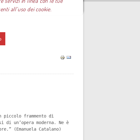
e servizi in linea con le tue
ti all’uso dei cookie.
o
n piccolo frammento di
si di un’opera moderna. Ne è
ore.” (Emanuela Catalano)