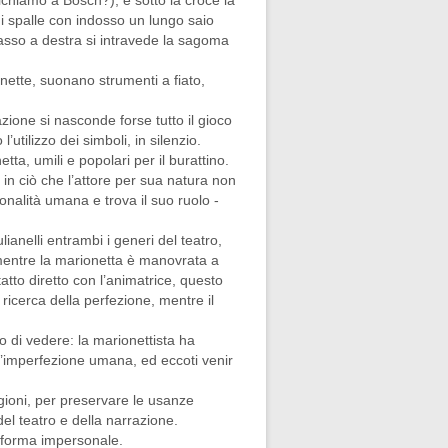
richiamo a Bosch?), e sotto la croce la
di spalle con indosso un lungo saio
sso a destra si intravede la sagoma
ionette, suonano strumenti a fiato,
zione si nasconde forse tutto il gioco
 l’utilizzo dei simboli, in silenzio.
etta, umili e popolari per il burattino.
 in ciò che l’attore per sua natura non
nalità umana e trova il suo ruolo -
anelli entrambi i generi del teatro,
 mentre la marionetta è manovrata a
atto diretto con l’animatrice, questo
ricerca della perfezione, mentre il
o di vedere: la marionettista ha
ll’imperfezione umana, ed eccoti venir
gioni, per preservare le usanze
del teatro e della narrazione.
n forma impersonale.