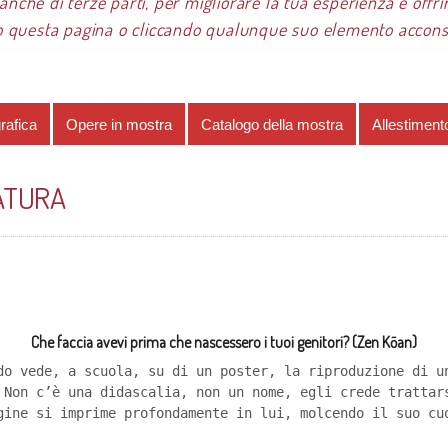
 anche di terze parti, per migliorare la tua esperienza e offrir
 questa pagina o cliccando qualunque suo elemento acconsen
re 2018
Claudio Giulianelli
I dialoghi con la natura
rafica
Opere in mostra
Catalogo della mostra
Allestiment
NATURA
Che faccia avevi prima che nascessero i tuoi genitori? (Zen Kōan)
do vede, a scuola, su di un poster, la riproduzione di u
 Non c’è una didascalia, non un nome, egli crede trattar
gine si imprime profondamente in lui, molcendo il suo cu