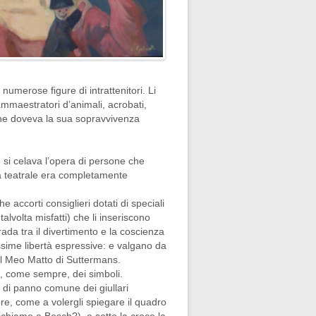
 numerose figure di intrattenitori. Li
 ammaestratori d’animali, acrobati,
o che doveva la sua sopravvivenza
ie si celava l’opera di persone che
ica teatrale era completamente
accorti consiglieri dotati di speciali
talvolta misfatti) che li inseriscono
rada tra il divertimento e la coscienza
issime libertà espressive: e valgano da
 il Meo Matto di Suttermans.
do, come sempre, dei simboli.
o di panno comune dei giullari
re, come a volergli spiegare il quadro