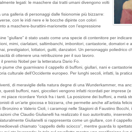
almente legati: le maschere dai tratti umani divengono volti
a una galleria di personaggi dalle fisionomie più bizzarre:
iverse, con le iridi nere e le bocche dipinte con colori
canto a maschere-burattini-marionette con l’espressione
termine “giullare” è stato usato come una specie di contenitore per indicare
ioni, mimi, ciarlatani, saltimbanchi, imbonitori, cantastorie, domatori e
inai, prestigiatori, lottatori, guitti, danzatori. Un personaggio poliedric
pacità di ottenere una retribuzione per il suo lavoro.
il premio Nobel per la letteratura Dario Fo.
e le piume che guarnivano il cappello di buffoni, giullari, nani e cantastor
ria culturale dell’Occidente europeo. Per lunghi secoli, infatti, la prat
 viventi, di meraviglie della natura degne di una Wunderkammer, ma anche 
te, questi buffoni, nani, giocolieri vengono infatti ricordati per imprese (e 
 mi piace ricordare Yorick fra i tanti. La posizione dei buffoni, a metà st
gonisti di un’arte giocosa e bizzarra, che permette anche all’artista felic
i Bronzino e Valerio Cioli, i caramogi nelle Stagioni di Faustino Bocchi,
zioni che Claudio Giulianelli ha realizzato il suo autoritratto, inseren
Naturalmente Giulianelli si rappresenta come un giullare, con il cappell
medioevali chiamato “cappello dello sciocco”, mentre guarda lo spettato