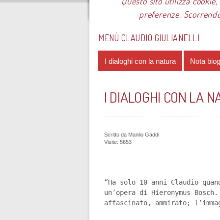
Questo sito utilizza cookie,
preferenze. Scorrendo
Sei qui:
Home
Le mostre
Most
MENÙ CLAUDIO GIULIANELLI
I dialoghi con la natura
Nota biog
I DIALOGHI CON LA 
Scritto da
Manlio Gaddi
Visite: 5653
“Ha solo 10 anni Claudio quan
un’opera di Hieronymus Bosch.
affascinato, ammirato; l’imma