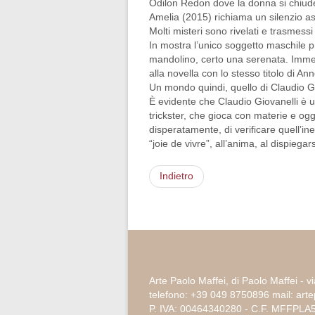
Odilon Redon dove la donna si chiude 
Amelia (2015) richiama un silenzio ass
Molti misteri sono rivelati e trasmessi 
In mostra l’unico soggetto maschile pre
mandolino, certo una serenata. Immedi
alla novella con lo stesso titolo di Ann
Un mondo quindi, quello di Claudio G
È evidente che Claudio Giovanelli è un
trickster, che gioca con materie e ogge
disperatamente, di verificare quell’in
“joie de vivre”, all’anima, al dispiega
Indietro
Arte Paolo Maffei, di Paolo Maffei - v
telefono: +39 049 8750896 mail: ar
P. IVA: 00464340280 - C.F. MFFPL