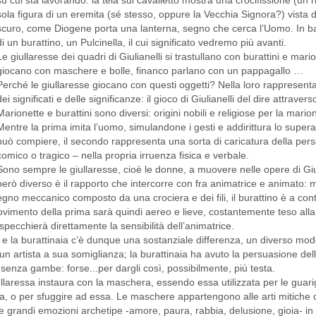
su cui sta lavorando: la tela sul cavalletto mostra una crocifissione (un 
sola figura di un eremita (sé stesso, oppure la Vecchia Signora?) vista 
scuro, come Diogene porta una lanterna, segno che cerca l’Uomo. In ba
di un burattino, un Pulcinella, il cui significato vedremo più avanti.
Le giullaresse dei quadri di Giulianelli si trastullano con burattini e mar
giocano con maschere e bolle, financo parlano con un pappagallo …
Perché le giullaresse giocano con questi oggetti? Nella loro rappresenta
dei significati e delle significanze: il gioco di Giulianelli del dire attraverso
Marionette e burattini sono diversi: origini nobili e religiose per la marion
Mentre la prima imita l’uomo, simulandone i gesti e addirittura lo supera
può compiere, il secondo rappresenta una sorta di caricatura della perso
comico o tragico – nella propria irruenza fisica e verbale.
Sono sempre le giullaresse, cioè le donne, a muovere nelle opere di Giuli
però diverso è il rapporto che intercorre con fra animatrice e animato:
gegno meccanico composto da una crociera e dei fili, il burattino è a cont
ovimento della prima sarà quindi aereo e lieve, costantemente teso alla 
pecchierà direttamente la sensibilità dell’animatrice.
a e la burattinaia c’è dunque una sostanziale differenza, un diverso mod
 un artista a sua somiglianza; la burattinaia ha avuto la persuasione de
e senza gambe: forse...per dargli così, possibilmente, più testa.
ullaressa instaura con la maschera, essendo essa utilizzata per le guari
tiva, o per sfuggire ad essa. Le maschere appartengono alle arti mitiche 
 grandi emozioni archetipe -amore, paura, rabbia, delusione, gioia- i