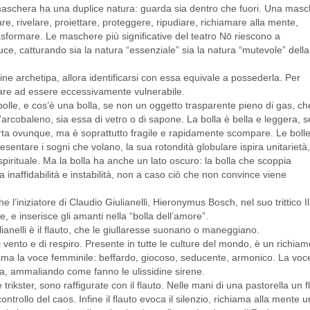
 maschera ha una duplice natura: guarda sia dentro che fuori. Una masc
are, rivelare, proiettare, proteggere, ripudiare, richiamare alla mente,
asformare. Le maschere più significative del teatro Nō riescono a
ce, catturando sia la natura “essenziale” sia la natura “mutevole” della
ne archetipa, allora identificarsi con essa equivale a possederla. Per
re ad essere eccessivamente vulnerabile.
bolle, e cos’è una bolla, se non un oggetto trasparente pieno di gas, ch
ell’arcobaleno, sia essa di vetro o di sapone. La bolla è bella e leggera, s
orta ovunque, ma è soprattutto fragile e rapidamente scompare. Le boll
resentare i sogni che volano, la sua rotondità globulare ispira unitarietà,
pirituale. Ma la bolla ha anche un lato oscuro: la bolla che scoppia
a inaffidabilità e instabilità, non a caso ciò che non convince viene
e l’iniziatore di Claudio Giulianelli, Hieronymus Bosch, nel suo trittico Il
lle, e inserisce gli amanti nella “bolla dell’amore”.
ianelli è il flauto, che le giullaresse suonano o maneggiano.
, di vento e di respiro. Presente in tutte le culture del mondo, è un rich
ama la voce femminile: beffardo, giocoso, seducente, armonico. La voce
via, ammaliando come fanno le ulissidine sirene.
ikster, sono raffigurate con il flauto. Nelle mani di una pastorella un 
ntrollo del caos. Infine il flauto evoca il silenzio, richiama alla mente 