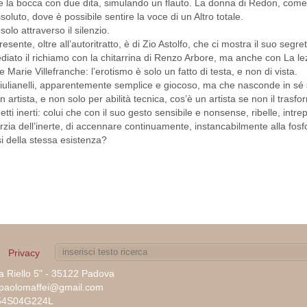
la bocca con due dita, simulando un flauto. La donna di Redon, come quel
oluto, dove è possibile sentire la voce di un Altro totale.
solo attraverso il silenzio.
sente, oltre all’autoritratto, è di Zio Astolfo, che ci mostra il suo segre
ato il richiamo con la chitarrina di Renzo Arbore, ma anche con La lezio
e Marie Villefranche: l’erotismo è solo un fatto di testa, e non di vista.
iulianelli, apparentemente semplice e giocoso, ma che nasconde in sé s
 artista, e non solo per abilità tecnica, cos’è un artista se non il tras
tti inerti: colui che con il suo gesto sensibile e nonsense, ribelle, intr
erzia dell’inerte, di accennare continuamente, instancabilmente alla fosfo
rsi della stessa esistenza?
Privacy
ia Riello 5" - 35122 Padova
tepaolomaffei@gmail.com
A54S04G224L