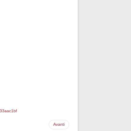
e33aac1bf
Avanti