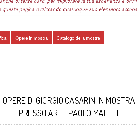
 anche di terze parti, per migliorare la tua esperienza e offrir
 questa pagina o cliccando qualunque suo elemento acconsen
re 2018
Giorgio Casarin
Opere in mostra
fica
Opere in mostra
Catalogo della mostra
OPERE DI GIORGIO CASARIN IN MOSTRA
PRESSO ARTE PAOLO MAFFEI