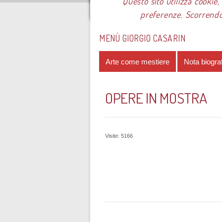
Questo sito utilizza cookie,
preferenze. Scorrendo
Sei qui:
Home
Le mostre
Most
MENÙ GIORGIO CASARIN
Arte come mestiere
Nota biogra
OPERE IN MOSTRA
Visite: 5166