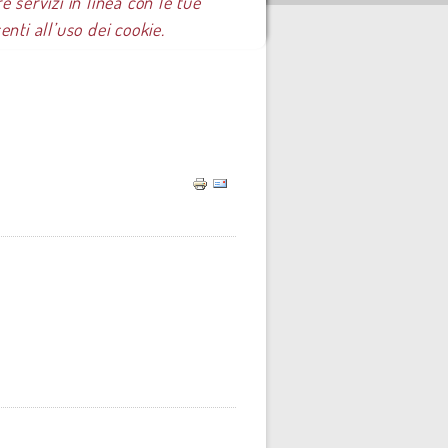
e servizi in linea con le tue
ti all’uso dei cookie.