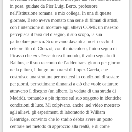
in posa, guidate da Pier Luigi Berto, professore
nell’Istituzione romana, e mio collega. In una di queste
giornate, Berto aveva montato una serie di filmati di artisti,
con l’intenzione di mostrare agli allievi COME un maestro
percepisca il farsi del disegno, il suo scopo, la sua
particolare poetica. Scorrevano davanti ai nostri occhi il
celebre film di Clouzot, con il miracoloso, fluido segno di
Picasso che
en vitesse
ricrea il mondo, il volto segnato di
Balthus, e il suo racconto dell’addentrarsi giorno per giorno
nella pittura, il lungo prepararsi di Lopez Garcia, che
costruisce una struttura per mettersi in condizioni di sostare
per giorni, per settimane dinnanzi a ciò che vuole catturare
attraverso il disegno (un albero, la veduta di una strada di
Madrid), tornando a più riprese sul suo soggetto in identiche
condizioni di luce. Mi colpivano, anche ,nel video mostrato
agli allievi, gli esperimenti di laboratorio di William
Kentridge, convinto che lo studio debba avere un posto
centrale nel metodo di approccio alla realtà, e di come