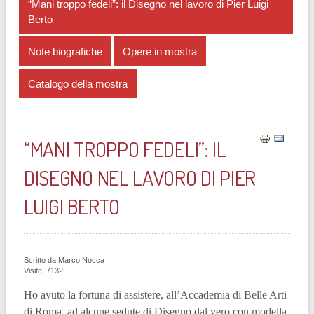
“Mani troppo fedeli”: il Disegno nel lavoro di Pier Luigi
Berto
Note biografiche
Opere in mostra
Catalogo della mostra
“MANI TROPPO FEDELI”: IL
DISEGNO NEL LAVORO DI PIER
LUIGI BERTO
Scritto da
Marco Nocca
Visite: 7132
Ho avuto la fortuna di assistere, all’Accademia di Belle Arti
di Roma, ad alcune sedute di Disegno dal vero con modella