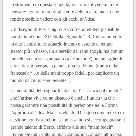
lo strumento di questa scoperta, trasforma il vedere in un
pensare: non un mero duplicatore della realtà, ma ciò che
rende possibile vedere con gli occhi un’idea.
Un disegno di Pier Luigi ci soccorre, a rendere plausibile
questa intuizione. Si intitola “Sguardo”. Raffigura un volto,
in alto a sinistra, lo sguardo intento e assente al tempo
stesso; più in basso, un alberello dai rami spogli, ma con un
rametto su cui si accampano (già? ancora?) poche foglie. In
alto a destra, vergata a penna, una iscrizione (traduco dal
francese): “…e delle mani troppo fedeli, per duplicare un
mondo da cui io sono assente”.
La neutralità dello sguardo, data dall’”assenza dal mondo”
che l’artista vive come distacco è anche l’unica via che
possa garantire una possibilità di perfezione nella Forma,
l’approdo all’Idea. Ma la scelta del Disegno come mezzo di
elezione non basterebbe, se ad essa non si accompagnasse il
grande talento di Berto, affidato alle sue “mani fedeli”,
impegnate ogni volta in una cosmogonia, attuata attraverso