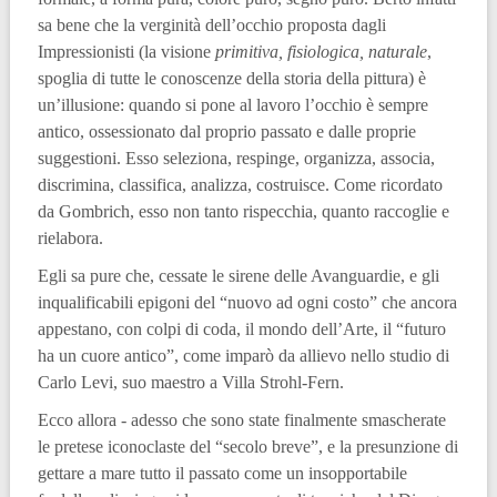
sa bene che la verginità dell’occhio proposta dagli
Impressionisti (la visione
primitiva, fisiologica, naturale
,
spoglia di tutte le conoscenze della storia della pittura) è
un’illusione: quando si pone al lavoro l’occhio è sempre
antico, ossessionato dal proprio passato e dalle proprie
suggestioni. Esso seleziona, respinge, organizza, associa,
discrimina, classifica, analizza, costruisce. Come ricordato
da Gombrich, esso non tanto rispecchia, quanto raccoglie e
rielabora.
Egli sa pure che, cessate le sirene delle Avanguardie, e gli
inqualificabili epigoni del “nuovo ad ogni costo” che ancora
appestano, con colpi di coda, il mondo dell’Arte, il “futuro
ha un cuore antico”, come imparò da allievo nello studio di
Carlo Levi, suo maestro a Villa Strohl-Fern.
Ecco allora - adesso che sono state finalmente smascherate
le pretese iconoclaste del “secolo breve”, e la presunzione di
gettare a mare tutto il passato come un insopportabile