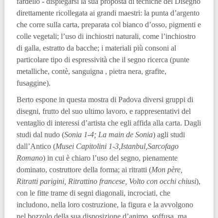
fardello - dispiegarsi la sua proposta di tecniche del Disegno
direttamente ricollegata ai grandi maestri: la punta d’argento
che corre sulla carta, preparata col bianco d’osso, pigmenti e
colle vegetali; l’uso di inchiostri naturali, come l’inchiostro
di galla, estratto da bacche; i materiali più consoni al
particolare tipo di espressività che il segno ricerca (punte
metalliche, contè, sanguigna , pietra nera, grafite,
fusaggine).
Berto espone in questa mostra di Padova diversi gruppi di
disegni, frutto del suo ultimo lavoro, e rappresentativi del
ventaglio di interessi d’artista che egli affida alla carta. Dagli
studi dal nudo (
Sonia 1-4; La main de Sonia
) agli studi
dall’Antico (
Musei Capitolini 1-3,Istanbul,Sarcofago
Romano
) in cui è chiaro l’uso del segno, pienamente
dominato, costruttore della forma; ai ritratti (
Mon père,
Ritratti parigini, Ritrattino francese, Volto con occhi chiusi
),
con le fitte trame di segni diagonali, incrociati, che
includono, nella loro costruzione, la figura e la avvolgono
nel bozzolo della sua disposizione d’animo, soffusa, ma