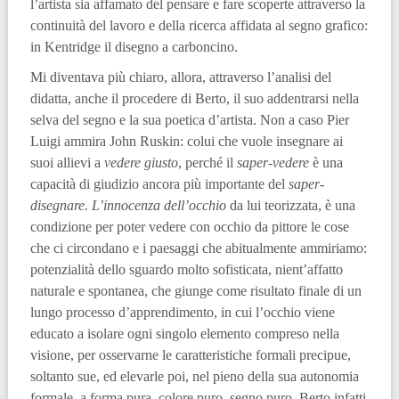
l’artista sia affamato del pensare e fare scoperte attraverso la
continuità del lavoro e della ricerca affidata al segno grafico:
in Kentridge il disegno a carboncino.
Mi diventava più chiaro, allora, attraverso l’analisi del
didatta, anche il procedere di Berto, il suo addentrarsi nella
selva del segno e la sua poetica d’artista. Non a caso Pier
Luigi ammira John Ruskin: colui che vuole insegnare ai
suoi allievi a
vedere giusto
, perché il
saper-vedere
è una
capacità di giudizio ancora più importante del
saper-
disegnare. L’innocenza dell’occhio
da lui teorizzata, è una
condizione per poter vedere con occhio da pittore le cose
che ci circondano e i paesaggi che abitualmente ammiriamo:
potenzialità dello sguardo molto sofisticata, nient’affatto
naturale e spontanea, che giunge come risultato finale di un
lungo processo d’apprendimento, in cui l’occhio viene
educato a isolare ogni singolo elemento compreso nella
visione, per osservarne le caratteristiche formali precipue,
soltanto sue, ed elevarle poi, nel pieno della sua autonomia
formale, a forma pura, colore puro, segno puro. Berto infatti