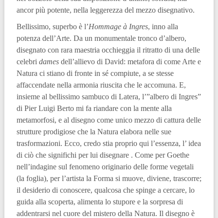
ancor più potente, nella leggerezza del mezzo disegnativo.
Bellissimo, superbo è l’
Hommage à Ingres
, inno alla
potenza dell’Arte. Da un monumentale tronco d’albero,
disegnato con rara maestria occhieggia il ritratto di una delle
celebri
dames
dell’allievo di David: metafora di come Arte e
Natura ci stiano di fronte in sé compiute, a se stesse
affaccendate nella armonia riuscita che le accomuna. E,
insieme al bellissimo sambuco di Latera, l’”albero di Ingres”
di Pier Luigi Berto mi fa riandare con la mente alla
metamorfosi, e al disegno come unico mezzo di cattura delle
strutture prodigiose che la Natura elabora nelle sue
trasformazioni. Ecco, credo stia proprio qui l’essenza, l’ idea
di ciò che significhi per lui disegnare . Come per Goethe
nell’indagine sul fenomeno originario delle forme vegetali
(la foglia), per l’artista la Forma si muove, diviene, trascorre;
il desiderio di conoscere, qualcosa che spinge a cercare, lo
guida alla scoperta, alimenta lo stupore e la sorpresa di
addentrarsi nel cuore del mistero della Natura. Il disegno è