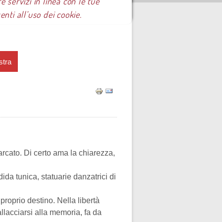
e servizi in linea con le tue
ti all’uso dei cookie.
stra
arcato. Di certo ama la chiarezza,
dida tunica, statuarie danzatrici di
 proprio destino. Nella libertà
llacciarsi alla memoria, fa da