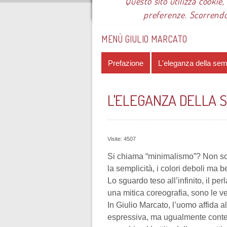
Questo sito utilizza cookie,
preferenze. Scorrendo
Sei qui:
Home
Le mostre
Most
MENÙ GIULIO MARCATO
Prefazione
L'eleganza della semp
L'ELEGANZA DELLA S
Visite: 4507
Si chiama “minimalismo”? Non so se
la semplicità, i colori deboli ma 
Lo sguardo teso all’infinito, il pe
una mitica coreografia, sono le ve
In Giulio Marcato, l’uomo affida al
espressiva, ma ugualmente contenut