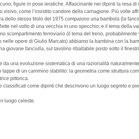
uno; figure in pose ieratiche. Affascinante nei dipinti la resa d
o visivo, come l’insistito candore della carnagione. Più volte aff
a dello stesso titolo del 1975 compaiono una bambola (la fanci
flette nel volto di una vecchia in uno specchio; e il tema della
va
no scompartimento ferroviario (il tema del treno, probabilmente
so nelle opere di Giulio Marcato) abbiamo la bambina con la b
a giovane fanciulla, sul tavolino ribaltabile posto sotto il fines
e da una evoluzione sistematica di una razionalità naturalmente 
tappe di un cammino stabilito: la geometria come struttura com
rice pittorica.
e classificati come dipinti che descrivono un luogo segreto e pi
 un luogo celeste.