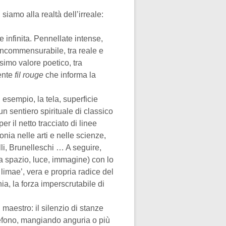
iamo alla realtà dell’irreale:
e infinita. Pennellate intense,
l’incommensurabile, tra reale e
ssimo valore poetico, tra
dente
fil rouge
che informa la
esempio, la tela, superficie
n sentiero spirituale di classico
er il netto tracciato di linee
onia nelle arti e nelle scienze,
li, Brunelleschi … A seguire,
ra spazio, luce, immagine) con lo
limae’, vera e propria radice del
ia, la forza imperscrutabile di
maestro: il silenzio di stanze
elefono, mangiando anguria o più