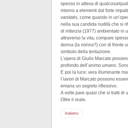
spesso in attesa di qualcosa/qualc
intorno a elementi dal forte impatt
vanitatis
, come quando in un’oper
nella sua candida nudità che si ri
di infanzia
(1977) ambientato in u
attraverso la vita, compare spes
donna (la nonna?) con di fronte un
simbolo della tentazione.
L’opera di Giulio Marcato provien
profondo dell’animo umano. Sono 
E poi la luce: vera illuminante mat
I lavori di Marcato possono esser
emana un segreto riflessivo.
A volte pare quasi che si tratti di
Oltre il reale.
Indietro