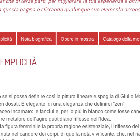
 anche di terze parti, per migliorare la tua esperienza e offrir
 questa pagina o cliccando qualunque suo elemento acconsen
re 2020
Giulio Marcato
L'eleganza della semplicità
licità
Nota biografica
Opere in mostra
Catalogo della mo
EMPLICITÀ
 si possa definire così la pittura lineare e spoglia di Giulio M
ben dosati. È elegante, di una eleganza che definirei “zen”.
rlaceo incarnato: le fanciulle, per lo più in bianco come fosse can
re metafore dell’agire quotidiano riflesse nell’Idea.
la figura femminile la propria ragione esistenziale, il riflesso del
a nel candore dei corpi, di quella nota vivificante, che, nel ria