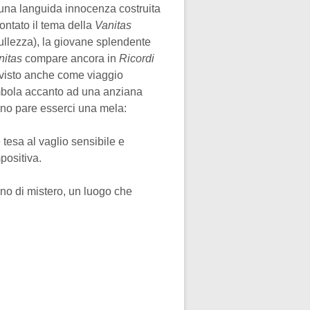
i una languida innocenza costruita
rontato il tema della
Vanitas
ullezza), la giovane splendente
nitas
compare ancora in
Ricordi
 visto anche come viaggio
ambola accanto ad una anziana
trino pare esserci una mela:
tesa al vaglio sensibile e
positiva.
eno di mistero, un luogo che