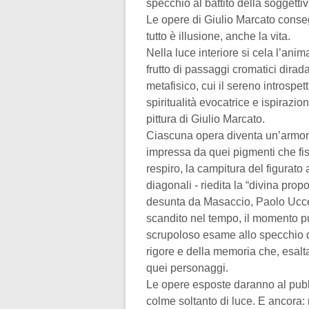
specchio al battito della soggetti
Le opere di Giulio Marcato conseg
tutto è illusione, anche la vita.
Nella luce interiore si cela l’ani
frutto di passaggi cromatici dirad
metafisico, cui il sereno introspet
spiritualità evocatrice e ispiraz
pittura di Giulio Marcato.
Ciascuna opera diventa un’armonia
impressa da quei pigmenti che fiss
respiro, la campitura del figurato a
diagonali - riedita la “divina prop
desunta da Masaccio, Paolo Uccell
scandito nel tempo, il momento pur
scrupoloso esame allo specchio del
rigore e della memoria che, esalta
quei personaggi.
Le opere esposte daranno al pubbli
colme soltanto di luce. E ancora: 