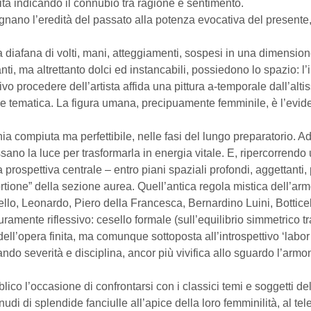
vità indicando il connubio tra ragione e sentimento.
nano l’eredità del passato alla potenza evocativa del presente, s
ma diafana di volti, mani, atteggiamenti, sospesi in una dimension
anti, ma altrettanto dolci ed instancabili, possiedono lo spazio: 
tivo procedere dell’artista affida una pittura a-temporale dall’alti
ione tematica. La figura umana, precipuamente femminile, è l’evi
 compiuta ma perfettibile, nelle fasi del lungo preparatorio. Ad 
ano la luce per trasformarla in energia vitale. E, ripercorrendo u
 prospettiva centrale – entro piani spaziali profondi, aggettanti, p
ortione” della sezione aurea. Quell’antica regola mistica dell’arm
o, Leonardo, Piero della Francesca, Bernardino Luini, Botticel
amente riflessivo: cesello formale (sull’equilibrio simmetrico t
l’opera finita, ma comunque sottoposta all’introspettivo ‘labor 
ndo severità e disciplina, ancor più vivifica allo sguardo l’armon
co l’occasione di confrontarsi con i classici temi e soggetti del 
nudi di splendide fanciulle all’apice della loro femminilità, al t